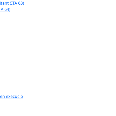
tant (ITA 63)
TA 64)
 en execució