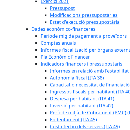
Exercici 2021
Pressupost
Modificacions pressupostàries
Estat d'execució pressupostària
Dades econòmico-financeres
Període mig de pagament a proveïdors
Comptes anuals
Informes fiscalització per òrgans extern
Pla Econòmic Financer
Indicadors financers i pressupostaris
Informes en relació amb l'estabilitat
Autonomia fiscal (ITA 38)
Capacitat o necessitat de financiació
Ingressos fiscals per habitant (ITA 40
Despesa per habitant (ITA 41)
Inversió per habitant (ITA 42)
Període mitjà de Cobrament (PMC) (I
Endeutament (ITA 45)
Cost efectiu dels serveis (ITA 49)