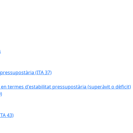
s
 pressupostària (ITA 37)
 en termes d'estabilitat pressupostària (superàvit o dèficit)
)
TA 43)