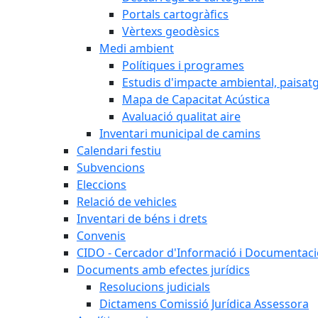
Portals cartogràfics
Vèrtexs geodèsics
Medi ambient
Polítiques i programes
Estudis d'impacte ambiental, paisatgí
Mapa de Capacitat Acústica
Avaluació qualitat aire
Inventari municipal de camins
Calendari festiu
Subvencions
Eleccions
Relació de vehicles
Inventari de béns i drets
Convenis
CIDO - Cercador d'Informació i Documentació
Documents amb efectes jurídics
Resolucions judicials
Dictamens Comissió Jurídica Assessora