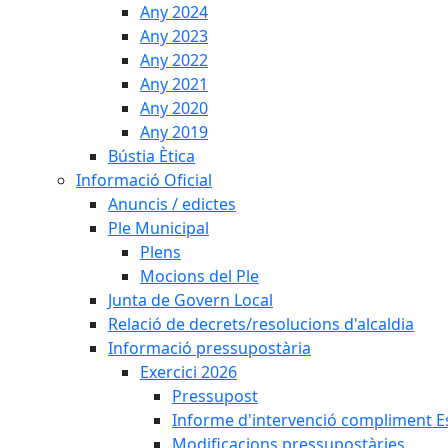
Any 2024
Any 2023
Any 2022
Any 2021
Any 2020
Any 2019
Bústia Ètica
Informació Oficial
Anuncis / edictes
Ple Municipal
Plens
Mocions del Ple
Junta de Govern Local
Relació de decrets/resolucions d'alcaldia
Informació pressupostària
Exercici 2026
Pressupost
Informe d'intervenció compliment Est
Modificacions pressupostàries