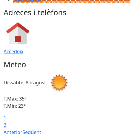
Adreces i telèfons
Accedeix
Meteo
Dissabte, 8 d’agost
D
T.Màx: 35°
T
T.Min: 23°
T
1
2
Anterior
Següent