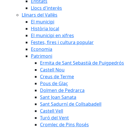
Entitats
Llocs d'interès
Llinars del Vallès
El municipi
Història local
El municipi en xifres
Festes, fires i cultura popular
Economia
Patrimoni
Ermita de Sant Sebastià de Puigpedrós
Castell Nou
Creus de Terme
Pous de Glaç
Dolmen de Pedrarca
Sant Joan Sanata
Sant Sadurní de Collsabadell
Castell Vell
Turó del Vent
Cromlec de Pins Rosés