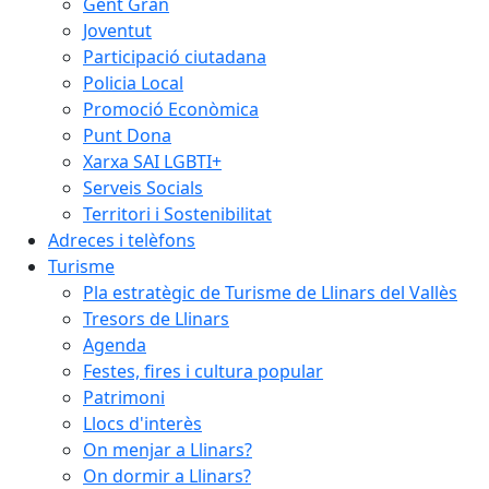
Gent Gran
Joventut
Participació ciutadana
Policia Local
Promoció Econòmica
Punt Dona
Xarxa SAI LGBTI+
Serveis Socials
Territori i Sostenibilitat
Adreces i telèfons
Turisme
Pla estratègic de Turisme de Llinars del Vallès
Tresors de Llinars
Agenda
Festes, fires i cultura popular
Patrimoni
Llocs d'interès
On menjar a Llinars?
On dormir a Llinars?