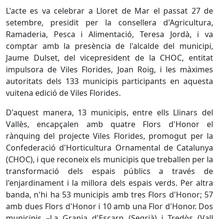
L'acte es va celebrar a Lloret de Mar el passat 27 de
setembre, presidit per la consellera d'Agricultura,
Ramaderia, Pesca i Alimentació, Teresa Jordà, i va
comptar amb la presència de l'alcalde del municipi,
Jaume Dulset, del vicepresident de la CHOC, entitat
impulsora de Viles Florides, Joan Roig, i les màximes
autoritats dels 133 municipis participants en aquesta
vuitena edició de Viles Florides.
D'aquest manera, 13 municipis, entre ells Llinars del
Vallès, encapçalen amb quatre Flors d'Honor el
rànquing del projecte Viles Florides, promogut per la
Confederació d'Horticultura Ornamental de Catalunya
(CHOC), i que reconeix els municipis que treballen per la
transformació dels espais públics a través de
l'enjardinament i la millora dels espais verds. Per altra
banda, n'hi ha 53 municipis amb tres Flors d'Honor; 57
amb dues Flors d'Honor i 10 amb una Flor d'Honor. Dos
municipis –La Granja d'Escarp (Segrià) i Tredòs (Vall