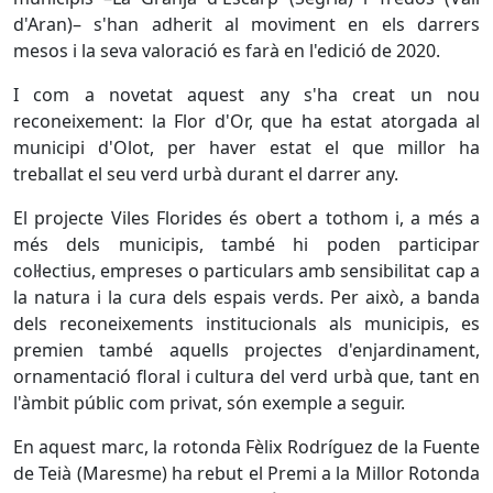
d'Aran)– s'han adherit al moviment en els darrers
mesos i la seva valoració es farà en l'edició de 2020.
I com a novetat aquest any s'ha creat un nou
reconeixement: la Flor d'Or, que ha estat atorgada al
municipi d'Olot, per haver estat el que millor ha
treballat el seu verd urbà durant el darrer any.
El projecte Viles Florides és obert a tothom i, a més a
més dels municipis, també hi poden participar
col·lectius, empreses o particulars amb sensibilitat cap a
la natura i la cura dels espais verds. Per això, a banda
dels reconeixements institucionals als municipis, es
premien també aquells projectes d'enjardinament,
ornamentació floral i cultura del verd urbà que, tant en
l'àmbit públic com privat, són exemple a seguir.
En aquest marc, la rotonda Fèlix Rodríguez de la Fuente
de Teià (Maresme) ha rebut el Premi a la Millor Rotonda