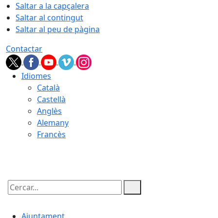
Saltar a la capçalera
Saltar al contingut
Saltar al peu de pàgina
Contactar
Idiomes
Català
Castellà
Anglès
Alemany
Francès
08.08.2026 | 08:34
Cercar:
Ajuntament