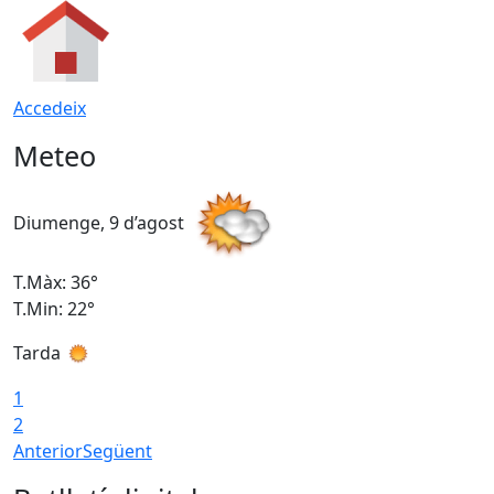
Accedeix
Meteo
Diumenge, 9 d’agost
D
T.Màx: 36°
T
T.Min: 22°
T
Tarda
T
1
2
Anterior
Següent