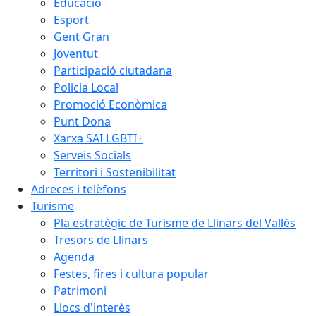
Educació
Esport
Gent Gran
Joventut
Participació ciutadana
Policia Local
Promoció Econòmica
Punt Dona
Xarxa SAI LGBTI+
Serveis Socials
Territori i Sostenibilitat
Adreces i telèfons
Turisme
Pla estratègic de Turisme de Llinars del Vallès
Tresors de Llinars
Agenda
Festes, fires i cultura popular
Patrimoni
Llocs d'interès