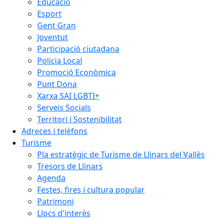
Educació
Esport
Gent Gran
Joventut
Participació ciutadana
Policia Local
Promoció Econòmica
Punt Dona
Xarxa SAI LGBTI+
Serveis Socials
Territori i Sostenibilitat
Adreces i telèfons
Turisme
Pla estratègic de Turisme de Llinars del Vallès
Tresors de Llinars
Agenda
Festes, fires i cultura popular
Patrimoni
Llocs d'interès