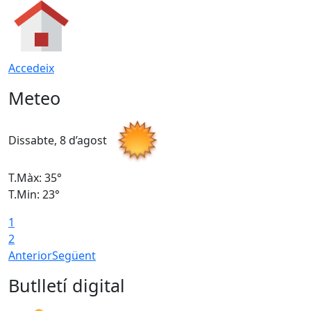
Accedeix
Meteo
Dissabte, 8 d’agost
D
T.Màx: 35°
T
T.Min: 23°
T
1
2
Anterior
Següent
Butlletí digital