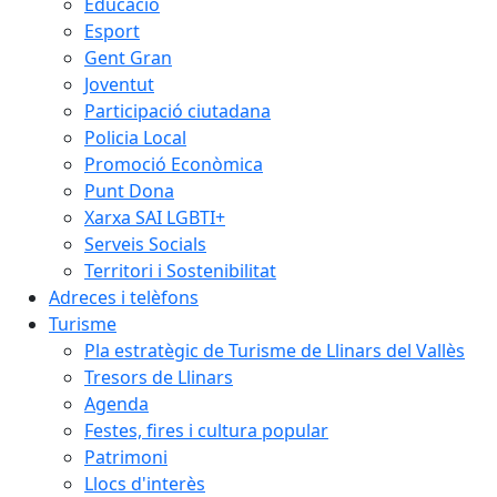
Educació
Esport
Gent Gran
Joventut
Participació ciutadana
Policia Local
Promoció Econòmica
Punt Dona
Xarxa SAI LGBTI+
Serveis Socials
Territori i Sostenibilitat
Adreces i telèfons
Turisme
Pla estratègic de Turisme de Llinars del Vallès
Tresors de Llinars
Agenda
Festes, fires i cultura popular
Patrimoni
Llocs d'interès