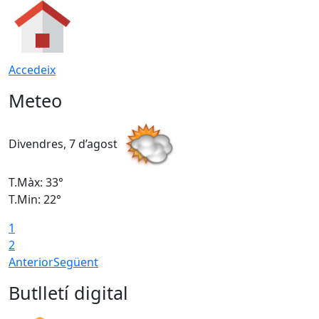
Accedeix
Meteo
Divendres, 7 d’agost
D
T.Màx: 33°
T
T.Min: 22°
T
1
2
Anterior
Següent
Butlletí digital