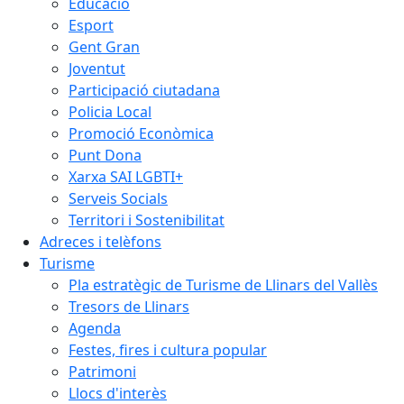
Educació
Esport
Gent Gran
Joventut
Participació ciutadana
Policia Local
Promoció Econòmica
Punt Dona
Xarxa SAI LGBTI+
Serveis Socials
Territori i Sostenibilitat
Adreces i telèfons
Turisme
Pla estratègic de Turisme de Llinars del Vallès
Tresors de Llinars
Agenda
Festes, fires i cultura popular
Patrimoni
Llocs d'interès