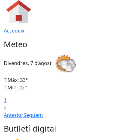
Accedeix
Meteo
Divendres, 7 d’agost
D
T.Màx: 33°
T
T.Min: 22°
T
1
2
Anterior
Següent
Butlletí digital