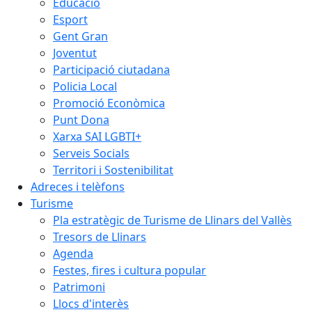
Educació
Esport
Gent Gran
Joventut
Participació ciutadana
Policia Local
Promoció Econòmica
Punt Dona
Xarxa SAI LGBTI+
Serveis Socials
Territori i Sostenibilitat
Adreces i telèfons
Turisme
Pla estratègic de Turisme de Llinars del Vallès
Tresors de Llinars
Agenda
Festes, fires i cultura popular
Patrimoni
Llocs d'interès