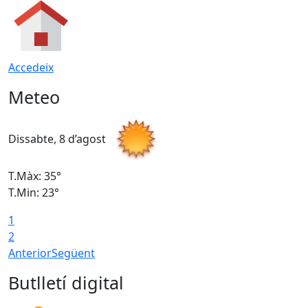
Accedeix
Meteo
Dissabte, 8 d’agost
D
T.Màx: 35°
T
T.Min: 23°
T
1
2
Anterior
Següent
Butlletí digital