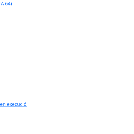
TA 64)
 en execució