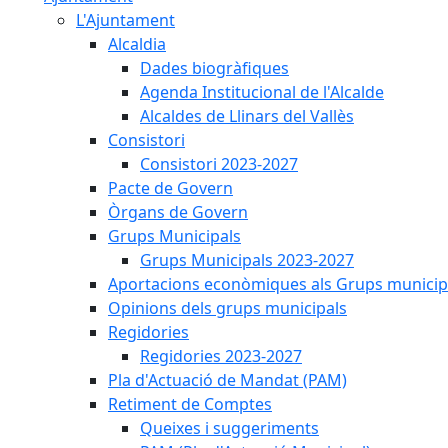
L'Ajuntament
Alcaldia
Dades biogràfiques
Agenda Institucional de l'Alcalde
Alcaldes de Llinars del Vallès
Consistori
Consistori 2023-2027
Pacte de Govern
Òrgans de Govern
Grups Municipals
Grups Municipals 2023-2027
Aportacions econòmiques als Grups municip
Opinions dels grups municipals
Regidories
Regidories 2023-2027
Pla d'Actuació de Mandat (PAM)
Retiment de Comptes
Queixes i suggeriments