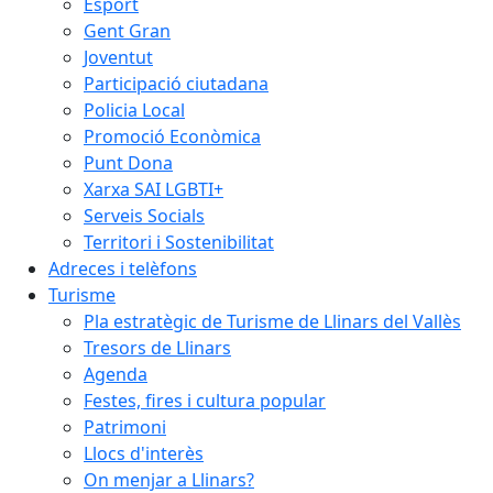
Esport
Gent Gran
Joventut
Participació ciutadana
Policia Local
Promoció Econòmica
Punt Dona
Xarxa SAI LGBTI+
Serveis Socials
Territori i Sostenibilitat
Adreces i telèfons
Turisme
Pla estratègic de Turisme de Llinars del Vallès
Tresors de Llinars
Agenda
Festes, fires i cultura popular
Patrimoni
Llocs d'interès
On menjar a Llinars?