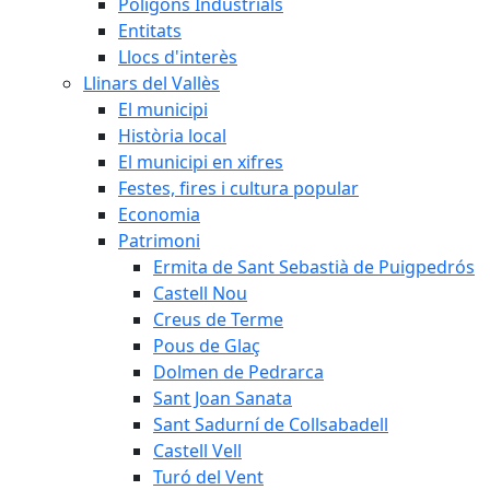
Polígons Industrials
Entitats
Llocs d'interès
Llinars del Vallès
El municipi
Història local
El municipi en xifres
Festes, fires i cultura popular
Economia
Patrimoni
Ermita de Sant Sebastià de Puigpedrós
Castell Nou
Creus de Terme
Pous de Glaç
Dolmen de Pedrarca
Sant Joan Sanata
Sant Sadurní de Collsabadell
Castell Vell
Turó del Vent