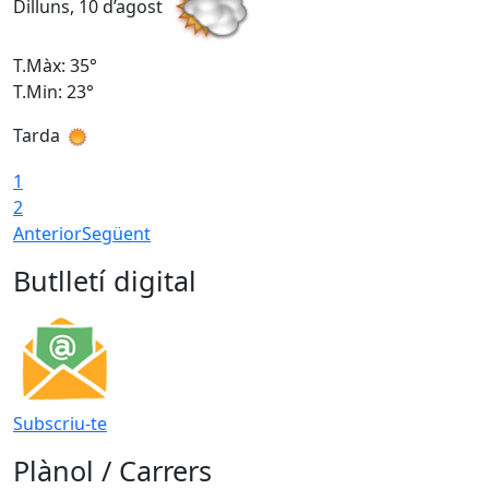
Dilluns, 10 d’agost
D
T.Màx: 35°
T
T.Min: 23°
T
Tarda
T
1
2
Anterior
Següent
Butlletí digital
Subscriu-te
Plànol / Carrers