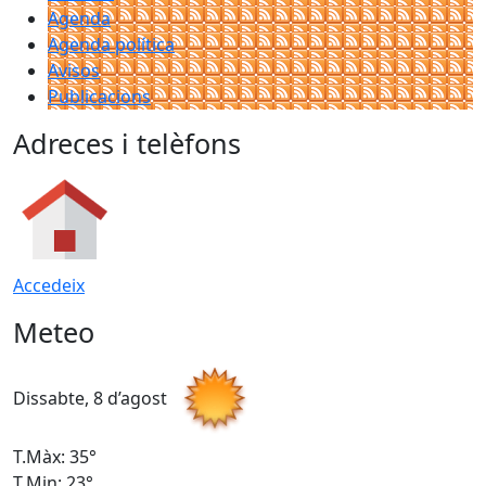
Agenda
Agenda política
Avisos
Publicacions
Adreces i telèfons
Accedeix
Meteo
Dissabte, 8 d’agost
D
T.Màx: 35°
T
T.Min: 23°
T