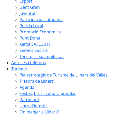
Esport
Gent Gran
Joventut
Participació ciutadana
Policia Local
Promoció Econòmica
Punt Dona
Xarxa SAI LGBTI+
Serveis Socials
Territori i Sostenibilitat
Adreces i telèfons
Turisme
Pla estratègic de Turisme de Llinars del Vallès
Tresors de Llinars
Agenda
Festes, fires i cultura popular
Patrimoni
Llocs d'interès
On menjar a Llinars?