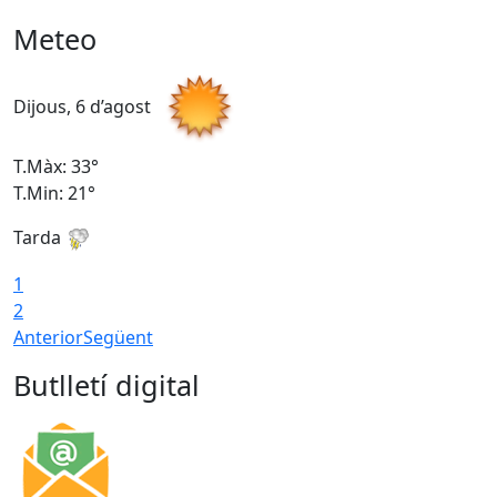
Meteo
Dijous, 6 d’agost
D
T.Màx: 33°
T
T.Min: 21°
T
Tarda
T
1
2
Anterior
Següent
Butlletí digital