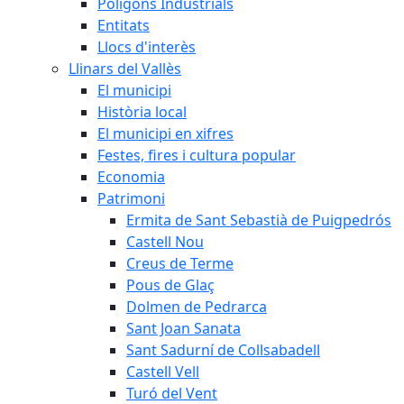
Polígons Industrials
Entitats
Llocs d'interès
Llinars del Vallès
El municipi
Història local
El municipi en xifres
Festes, fires i cultura popular
Economia
Patrimoni
Ermita de Sant Sebastià de Puigpedrós
Castell Nou
Creus de Terme
Pous de Glaç
Dolmen de Pedrarca
Sant Joan Sanata
Sant Sadurní de Collsabadell
Castell Vell
Turó del Vent