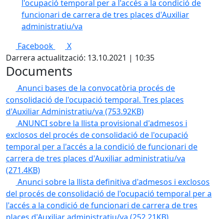
l'ocupació temporal per a l'accés a la condició de
funcionari de carrera de tres places d'Auxiliar
administratiu/va
Facebook
X
Darrera actualització: 13.10.2021 | 10:35
Documents
Anunci bases de la convocatòria procés de
consolidació de l'ocupació temporal. Tres places
d'Auxiliar Administratiu/va
(753.92KB)
ANUNCI sobre la llista provisional d'admesos i
exclosos del procés de consolidació de l'ocupació
temporal per a l'accés a la condició de funcionari de
carrera de tres places d'Auxiliar administratiu/va
(271.4KB)
Anunci sobre la llista definitiva d'admesos i exclosos
del procés de consolidació de l'ocupació temporal per a
l'accés a la condició de funcionari de carrera de tres
places d'Auxiliar administratiu/va
(252.21KB)