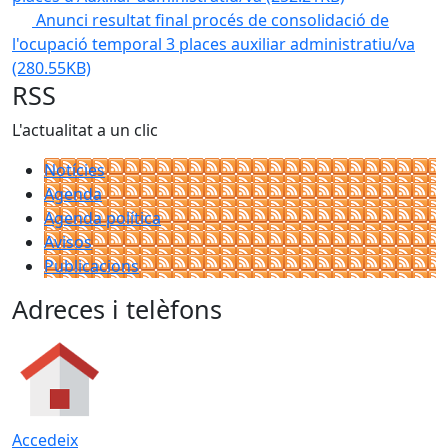
Anunci resultat final procés de consolidació de
l'ocupació temporal 3 places auxiliar administratiu/va
(280.55KB)
RSS
L'actualitat a un clic
Notícies
Agenda
Agenda política
Avisos
Publicacions
Adreces i telèfons
Accedeix