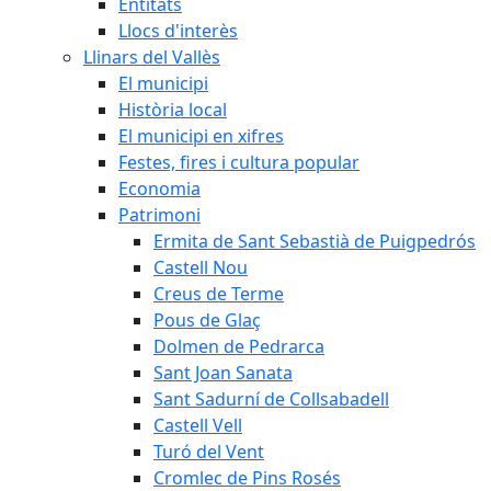
Entitats
Llocs d'interès
Llinars del Vallès
El municipi
Història local
El municipi en xifres
Festes, fires i cultura popular
Economia
Patrimoni
Ermita de Sant Sebastià de Puigpedrós
Castell Nou
Creus de Terme
Pous de Glaç
Dolmen de Pedrarca
Sant Joan Sanata
Sant Sadurní de Collsabadell
Castell Vell
Turó del Vent
Cromlec de Pins Rosés