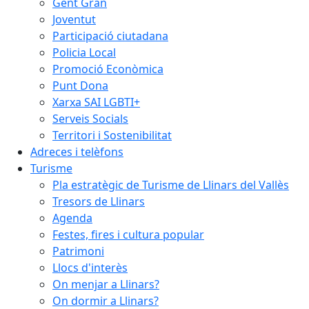
Gent Gran
Joventut
Participació ciutadana
Policia Local
Promoció Econòmica
Punt Dona
Xarxa SAI LGBTI+
Serveis Socials
Territori i Sostenibilitat
Adreces i telèfons
Turisme
Pla estratègic de Turisme de Llinars del Vallès
Tresors de Llinars
Agenda
Festes, fires i cultura popular
Patrimoni
Llocs d'interès
On menjar a Llinars?
On dormir a Llinars?