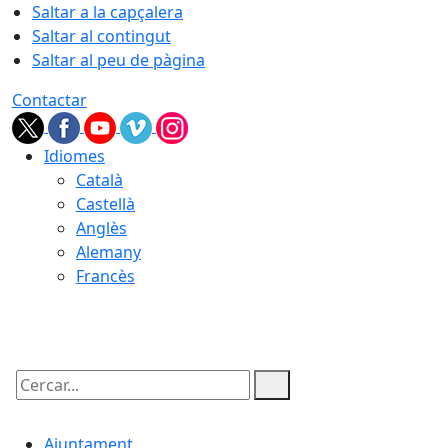
Saltar a la capçalera
Saltar al contingut
Saltar al peu de pàgina
Contactar
Idiomes
Català
Castellà
Anglès
Alemany
Francès
09.08.2026 | 05:55
Cercar:
Ajuntament