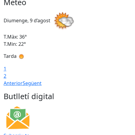
Meteo
Diumenge, 9 d’agost
D
T.Màx: 36°
T
T.Min: 22°
T
Tarda
T
1
2
Anterior
Següent
Butlletí digital