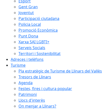
Esport
Gent Gran
Joventut
Participació ciutadana
Policia Local
Promoció Econòmica
Punt Dona
Xarxa SAI LGBTI+
Serveis Socials
Territori i Sostenibilitat
Adreces i telèfons
Turisme
Pla estratègic de Turisme de Llinars del Vallès
Tresors de Llinars
Agenda
Festes, fires i cultura popular
Patrimoni
Llocs d'interès
On menjar a Llinars?