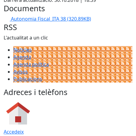
Darrera actualització: 30.10.2018 | 18:39
Documents
Autonomia Fiscal_ITA 38
(320.89KB)
RSS
L'actualitat a un clic
Notícies
Agenda
Agenda política
Avisos
Publicacions
Adreces i telèfons
Accedeix