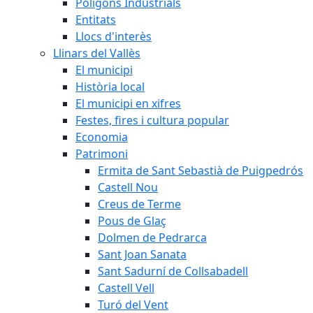
Polígons Industrials
Entitats
Llocs d'interès
Llinars del Vallès
El municipi
Història local
El municipi en xifres
Festes, fires i cultura popular
Economia
Patrimoni
Ermita de Sant Sebastià de Puigpedrós
Castell Nou
Creus de Terme
Pous de Glaç
Dolmen de Pedrarca
Sant Joan Sanata
Sant Sadurní de Collsabadell
Castell Vell
Turó del Vent