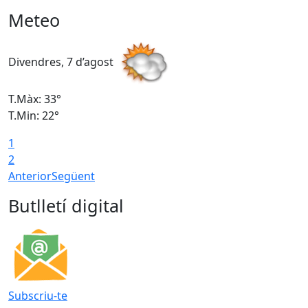
Meteo
Divendres, 7 d’agost
D
T.Màx: 33°
T
T.Min: 22°
T
1
2
Anterior
Següent
Butlletí digital
Subscriu-te