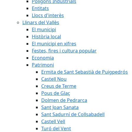
Polígons Industrials
Entitats
Llocs d'interès
Llinars del Vallès
El municipi
Història local
El municipi en xifres
Festes, fires i cultura popular
Economia
Patrimoni
Ermita de Sant Sebastià de Puigpedrós
Castell Nou
Creus de Terme
Pous de Glaç
Dolmen de Pedrarca
Sant Joan Sanata
Sant Sadurní de Collsabadell
Castell Vell
Turó del Vent