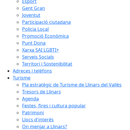
Esport
Gent Gran
Joventut
Participació ciutadana
Policia Local
Promoció Econòmica
Punt Dona
Xarxa SAI LGBTI+
Serveis Socials
Territori i Sostenibilitat
Adreces i telèfons
Turisme
Pla estratègic de Turisme de Llinars del Vallès
Tresors de Llinars
Agenda
Festes, fires i cultura popular
Patrimoni
Llocs d'interès
On menjar a Llinars?