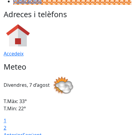
Publicacions
Adreces i telèfons
Accedeix
Meteo
Divendres, 7 d’agost
D
T.Màx: 33°
T
T.Min: 22°
T
1
2