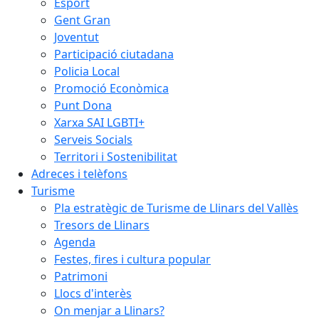
Esport
Gent Gran
Joventut
Participació ciutadana
Policia Local
Promoció Econòmica
Punt Dona
Xarxa SAI LGBTI+
Serveis Socials
Territori i Sostenibilitat
Adreces i telèfons
Turisme
Pla estratègic de Turisme de Llinars del Vallès
Tresors de Llinars
Agenda
Festes, fires i cultura popular
Patrimoni
Llocs d'interès
On menjar a Llinars?