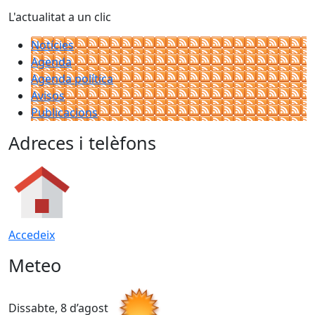
L'actualitat a un clic
Notícies
Agenda
Agenda política
Avisos
Publicacions
Adreces i telèfons
Accedeix
Meteo
Dissabte, 8 d’agost
D