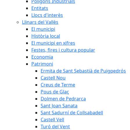
Polígons Industrials
Entitats
Llocs d'interès
Llinars del Vallès
El municipi
Història local
El municipi en xifres
Festes, fires i cultura popular
Economia
Patrimoni
Ermita de Sant Sebastià de Puigpedrós
Castell Nou
Creus de Terme
Pous de Glaç
Dolmen de Pedrarca
Sant Joan Sanata
Sant Sadurní de Collsabadell
Castell Vell
Turó del Vent