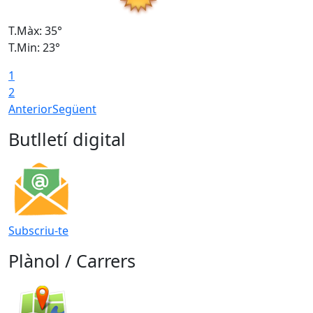
T.Màx: 35°
T
T.Min: 23°
T
1
2
Anterior
Següent
Butlletí digital
Subscriu-te
Plànol / Carrers