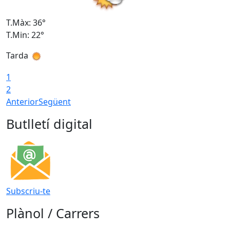
T.Màx: 36°
T
T.Min: 22°
T
Tarda
T
1
2
Anterior
Següent
Butlletí digital
Subscriu-te
Plànol / Carrers