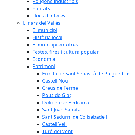
Polígons Industrials
Entitats
Llocs d'interès
Llinars del Vallès
El municipi
Història local
El municipi en xifres
Festes, fires i cultura popular
Economia
Patrimoni
Ermita de Sant Sebastià de Puigpedrós
Castell Nou
Creus de Terme
Pous de Glaç
Dolmen de Pedrarca
Sant Joan Sanata
Sant Sadurní de Collsabadell
Castell Vell
Turó del Vent