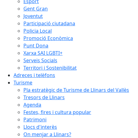
Esport
Gent Gran
Joventut
Participació ciutadana
Policia Local
Promoció Econòmica
Punt Dona
Xarxa SAI LGBTI+
Serveis Socials
Territori i Sostenibilitat
Adreces i telèfons
Turisme
Pla estratègic de Turisme de Llinars del Vallès
Tresors de Llinars
Agenda
Festes, fires i cultura popular
Patrimoni
Llocs d'interès
On menjar a Llinars?