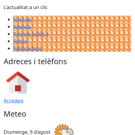
L'actualitat a un clic
Notícies
Agenda
Agenda política
Avisos
Publicacions
Adreces i telèfons
Accedeix
Meteo
Diumenge, 9 d’agost
D