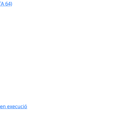
TA 64)
 en execució