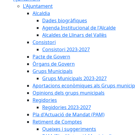
L'Ajuntament
Alcaldia
Dades biogràfiques
Agenda Institucional de l'Alcalde
Alcaldes de Llinars del Vallès
Consistori
Consistori 2023-2027
Pacte de Govern
Òrgans de Govern
Grups Municipals
Grups Municipals 2023-2027
Aportacions econòmiques als Grups municip
Opinions dels grups municipals
Regidories
Regidories 2023-2027
Pla d'Actuació de Mandat (PAM)
Retiment de Comptes
Queixes i suggeriments