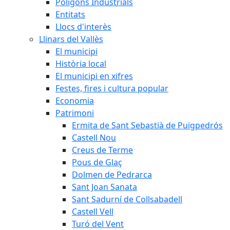
Polígons Industrials
Entitats
Llocs d'interès
Llinars del Vallès
El municipi
Història local
El municipi en xifres
Festes, fires i cultura popular
Economia
Patrimoni
Ermita de Sant Sebastià de Puigpedrós
Castell Nou
Creus de Terme
Pous de Glaç
Dolmen de Pedrarca
Sant Joan Sanata
Sant Sadurní de Collsabadell
Castell Vell
Turó del Vent