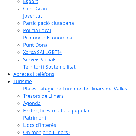
Esport
Gent Gran
Joventut
Participació ciutadana
Policia Local
Promoció Econòmica
Punt Dona
Xarxa SAI LGBTI+
Serveis Socials
Territori i Sostenibilitat
Adreces i telèfons
Turisme
Pla estratègic de Turisme de Llinars del Vallès
Tresors de Llinars
Agenda
Festes, fires i cultura popular
Patrimoni
Llocs d'interès
On menjar a Llinars?