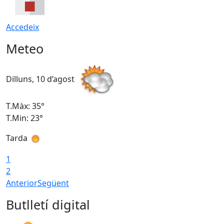
Accedeix
Meteo
Dilluns, 10 d’agost
D
T.Màx: 35°
T
T.Min: 23°
T
Tarda
T
1
2
Anterior
Següent
Butlletí digital