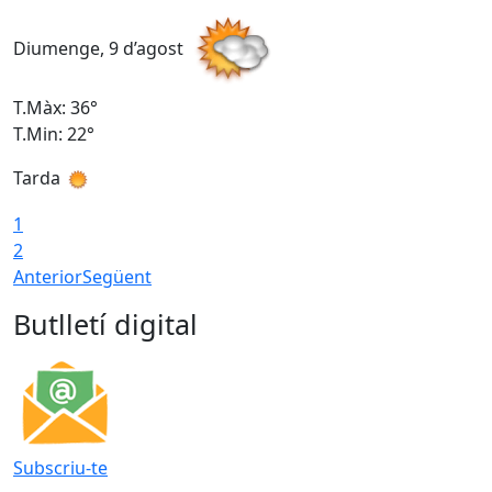
Diumenge, 9 d’agost
D
T.Màx: 36°
T
T.Min: 22°
T
Tarda
T
1
2
Anterior
Següent
Butlletí digital
Subscriu-te