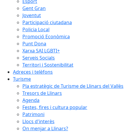
Esport
Gent Gran
Joventut
Participació ciutadana
Policia Local
Promoció Econòmica
Punt Dona
Xarxa SAI LGBTI+
Serveis Socials
Territori i Sostenibilitat
Adreces i telèfons
Turisme
Pla estratègic de Turisme de Llinars del Vallès
Tresors de Llinars
Agenda
Festes, fires i cultura popular
Patrimoni
Llocs d'interès
On menjar a Llinars?