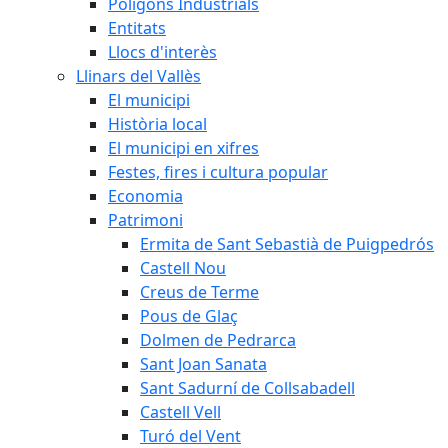
Polígons Industrials
Entitats
Llocs d'interès
Llinars del Vallès
El municipi
Història local
El municipi en xifres
Festes, fires i cultura popular
Economia
Patrimoni
Ermita de Sant Sebastià de Puigpedrós
Castell Nou
Creus de Terme
Pous de Glaç
Dolmen de Pedrarca
Sant Joan Sanata
Sant Sadurní de Collsabadell
Castell Vell
Turó del Vent