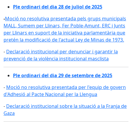
Ple ordinari del dia 28 de juliol de 2025
-
Moció no resolutiva presentada pels grups municipals
MALL, Sumem per Llinars, Fer Poble-Amunt, ERC i Junts
per Llinars en suport de la iniciativa parlamentària que
pretén la modificació de l'actual Ley de Minas de 1973.
-
Declaració institucional per denunciar i garantir la
prevenció de la violència institucional masclista
Ple ordinari del dia 29 de setembre de 2025
-
Moció no resolutiva presentada per l'equip de govern
d'Adhesió al Pacte Nacional per la Llengua
-
Declaració institucional sobre la situació a la Franja de
Gaza