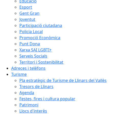
Educació
Esport
Gent Gran
Joventut
Participació ciutadana
Policia Local
Promoció Econòmica
Punt Dona
Xarxa SAI LGBTI+
Serveis Socials
Territori i Sostenibilitat
Adreces i telèfons
Turisme
Pla estratègic de Turisme de Llinars del Vallès
Tresors de Llinars
Agenda
Festes, fires i cultura popular
Patrimoni
Llocs d'interès