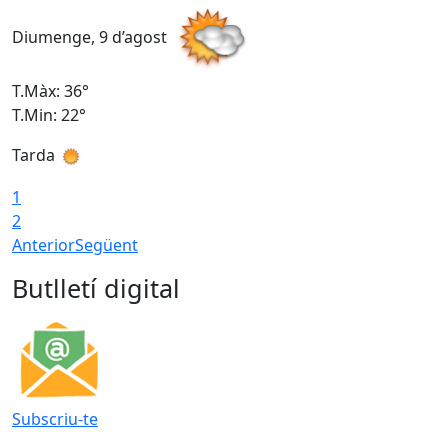
Diumenge, 9 d’agost
D
T.Màx: 36°
T
T.Min: 22°
T
Tarda
T
1
2
Anterior
Següent
Butlletí digital
Subscriu-te