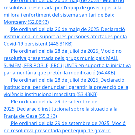
Ple ordinari del dia 26 de maig de 2025 - Moció no
resolutiva presentada per l'equip de govern per a la
millora i enfortiment del sistema sanitari de Baix
Montseny
(52.06KB)
Ple ordinari del dia 26 de maig de 2025_Declaració
institucional en suport a les persones afectades per la
Covid-19 persistent
(448.31KB)
Ple ordinari del dia 28 de juliol de 2025_Moció no
resolutiva presentada pels grups municipals MALL,
SUMEM, FER POBLE, ERC i JUNTS en suport a la iniciativa
parlamentària que pretén la modificació
(64.4KB)
Ple ordinari del dia 28 de juliol de 2025_Declaració
institucional per denunciar i garantir la prevenció de la
violència institucional masclista
(53.43KB)
Ple ordinari del dia 29 de setembre de
2025_Declaració institucional sobre la situació a la
Franja de Gaza
(55.3KB)
Ple ordinari del dia 29 de setembre de 2025_Moció
no resolutiva presentada per l'equip de govern