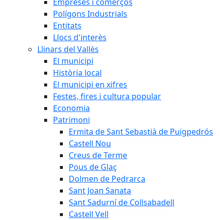
Empreses i comerços
Polígons Industrials
Entitats
Llocs d'interès
Llinars del Vallès
El municipi
Història local
El municipi en xifres
Festes, fires i cultura popular
Economia
Patrimoni
Ermita de Sant Sebastià de Puigpedrós
Castell Nou
Creus de Terme
Pous de Glaç
Dolmen de Pedrarca
Sant Joan Sanata
Sant Sadurní de Collsabadell
Castell Vell