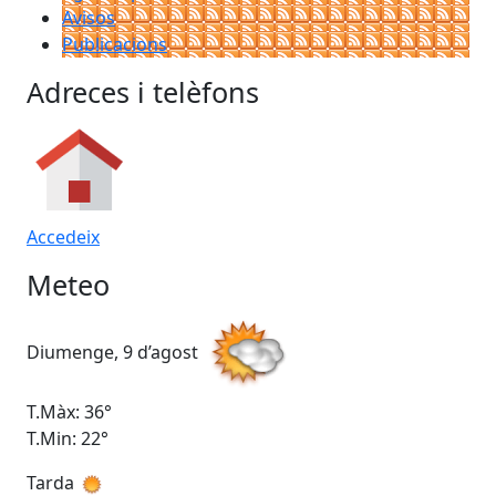
Avisos
Publicacions
Adreces i telèfons
Accedeix
Meteo
Diumenge, 9 d’agost
Dil
T.Màx: 36°
T.M
T.Min: 22°
T.M
Tarda
Ta