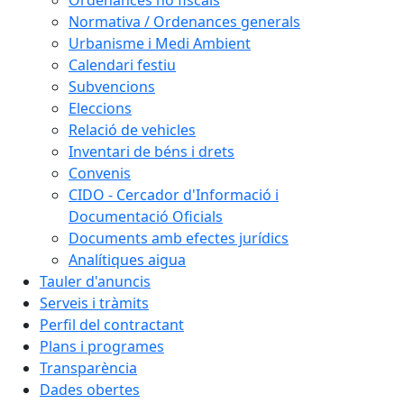
Ordenances no fiscals
Normativa / Ordenances generals
Urbanisme i Medi Ambient
Calendari festiu
Subvencions
Eleccions
Relació de vehicles
Inventari de béns i drets
Convenis
CIDO - Cercador d'Informació i
Documentació Oficials
Documents amb efectes jurídics
Analítiques aigua
Tauler d'anuncis
Serveis i tràmits
Perfil del contractant
Plans i programes
Transparència
Dades obertes