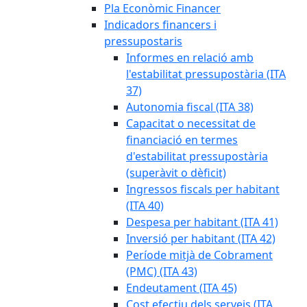
Pla Econòmic Financer
Indicadors financers i
pressupostaris
Informes en relació amb
l'estabilitat pressupostària (ITA
37)
Autonomia fiscal (ITA 38)
Capacitat o necessitat de
financiació en termes
d'estabilitat pressupostària
(superàvit o dèficit)
Ingressos fiscals per habitant
(ITA 40)
Despesa per habitant (ITA 41)
Inversió per habitant (ITA 42)
Període mitjà de Cobrament
(PMC) (ITA 43)
Endeutament (ITA 45)
Cost efectiu dels serveis (ITA