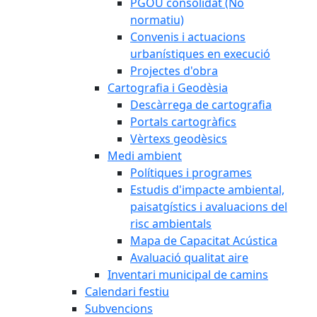
PGOU consolidat (No
normatiu)
Convenis i actuacions
urbanístiques en execució
Projectes d'obra
Cartografia i Geodèsia
Descàrrega de cartografia
Portals cartogràfics
Vèrtexs geodèsics
Medi ambient
Polítiques i programes
Estudis d'impacte ambiental,
paisatgístics i avaluacions del
risc ambientals
Mapa de Capacitat Acústica
Avaluació qualitat aire
Inventari municipal de camins
Calendari festiu
Subvencions