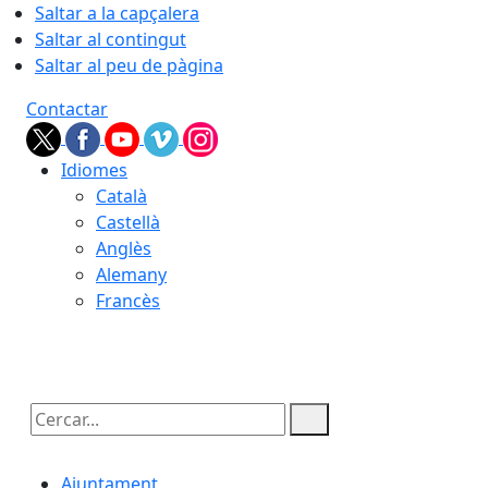
Saltar a la capçalera
Saltar al contingut
Saltar al peu de pàgina
Contactar
Idiomes
Català
Castellà
Anglès
Alemany
Francès
09.08.2026 | 08:06
Cercar:
Ajuntament