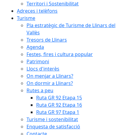
Territori i Sostenibilitat
Adreces i telèfons
Turisme
Pla estratègic de Turisme de Llinars del
Vallès
Tresors de Llinars
Agenda
Festes, fires i cultura popular
Patrimoni
Llocs d'interès
On menjar a Llinars?
On dormir a Llinars?
Rutes a peu
Ruta GR 92 Etapa 15
Ruta GR 92 Etapa 16
Ruta GR 97 Etapa 1
Turisme i sostenibilitat
Enquesta de satisfacció
Contacte