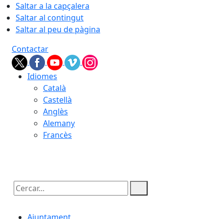
Saltar a la capçalera
Saltar al contingut
Saltar al peu de pàgina
Contactar
Idiomes
Català
Castellà
Anglès
Alemany
Francès
06.08.2026 | 03:49
Cercar:
Ajuntament