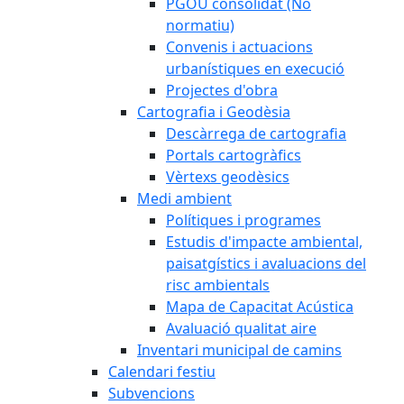
PGOU consolidat (No
normatiu)
Convenis i actuacions
urbanístiques en execució
Projectes d'obra
Cartografia i Geodèsia
Descàrrega de cartografia
Portals cartogràfics
Vèrtexs geodèsics
Medi ambient
Polítiques i programes
Estudis d'impacte ambiental,
paisatgístics i avaluacions del
risc ambientals
Mapa de Capacitat Acústica
Avaluació qualitat aire
Inventari municipal de camins
Calendari festiu
Subvencions