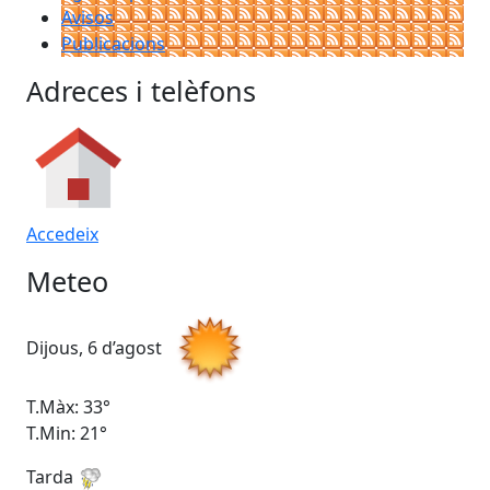
Avisos
Publicacions
Adreces i telèfons
Accedeix
Meteo
Dijous, 6 d’agost
Div
T.Màx: 33°
T.M
T.Min: 21°
T.M
Tarda
Ta