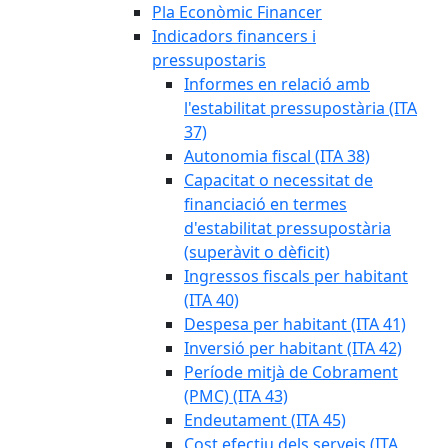
Pla Econòmic Financer
Indicadors financers i
pressupostaris
Informes en relació amb
l'estabilitat pressupostària (ITA
37)
Autonomia fiscal (ITA 38)
Capacitat o necessitat de
financiació en termes
d'estabilitat pressupostària
(superàvit o dèficit)
Ingressos fiscals per habitant
(ITA 40)
Despesa per habitant (ITA 41)
Inversió per habitant (ITA 42)
Període mitjà de Cobrament
(PMC) (ITA 43)
Endeutament (ITA 45)
Cost efectiu dels serveis (ITA