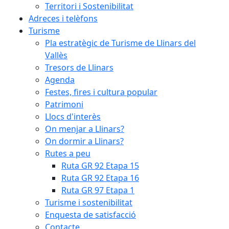
Territori i Sostenibilitat
Adreces i telèfons
Turisme
Pla estratègic de Turisme de Llinars del
Vallès
Tresors de Llinars
Agenda
Festes, fires i cultura popular
Patrimoni
Llocs d'interès
On menjar a Llinars?
On dormir a Llinars?
Rutes a peu
Ruta GR 92 Etapa 15
Ruta GR 92 Etapa 16
Ruta GR 97 Etapa 1
Turisme i sostenibilitat
Enquesta de satisfacció
Contacte