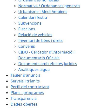
Ordenances no fiscals
Normativa / Ordenances generals
Urbanisme i Medi Ambient
Calendari festiu
Subvencions
Eleccions
Relació de vehicles
Inventari de béns i drets
Convenis
CIDO - Cercador d'Informació i
Documentació Oficials
Documents amb efectes jurídics
Analítiques aigua
Tauler d'anuncis
Serveis i tràmits
Perfil del contractant
Plans i programes
Transparència
Dades obertes