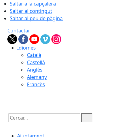
Saltar a la capçalera
Saltar al contingut
Saltar al peu de pàgina
Contactar
Idiomes
Català
Castellà
Anglès
Alemany
Francès
07.08.2026 | 01:33
Cercar:
Ajuntament