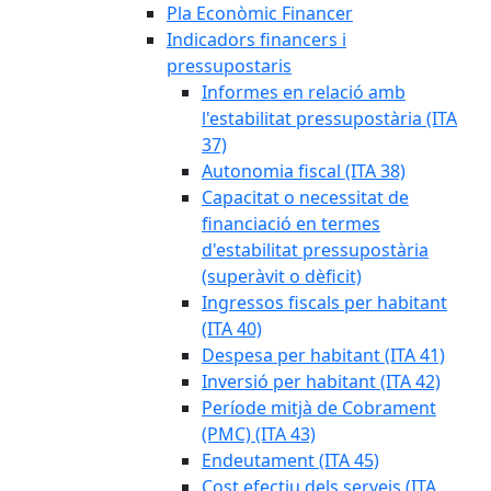
Pla Econòmic Financer
Indicadors financers i
pressupostaris
Informes en relació amb
l'estabilitat pressupostària (ITA
37)
Autonomia fiscal (ITA 38)
Capacitat o necessitat de
financiació en termes
d'estabilitat pressupostària
(superàvit o dèficit)
Ingressos fiscals per habitant
(ITA 40)
Despesa per habitant (ITA 41)
Inversió per habitant (ITA 42)
Període mitjà de Cobrament
(PMC) (ITA 43)
Endeutament (ITA 45)
Cost efectiu dels serveis (ITA