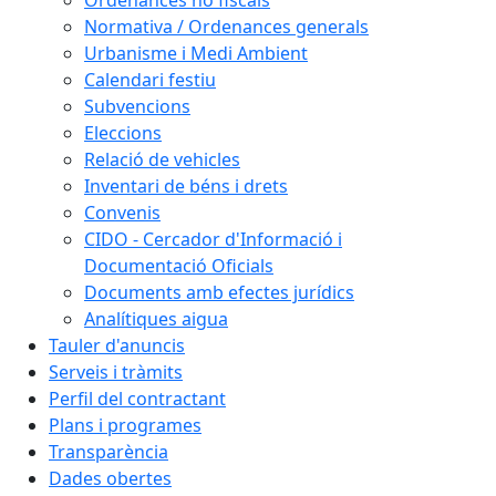
Ordenances no fiscals
Normativa / Ordenances generals
Urbanisme i Medi Ambient
Calendari festiu
Subvencions
Eleccions
Relació de vehicles
Inventari de béns i drets
Convenis
CIDO - Cercador d'Informació i
Documentació Oficials
Documents amb efectes jurídics
Analítiques aigua
Tauler d'anuncis
Serveis i tràmits
Perfil del contractant
Plans i programes
Transparència
Dades obertes