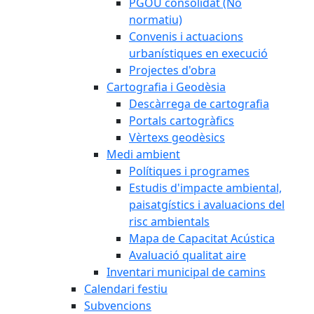
PGOU consolidat (No
normatiu)
Convenis i actuacions
urbanístiques en execució
Projectes d'obra
Cartografia i Geodèsia
Descàrrega de cartografia
Portals cartogràfics
Vèrtexs geodèsics
Medi ambient
Polítiques i programes
Estudis d'impacte ambiental,
paisatgístics i avaluacions del
risc ambientals
Mapa de Capacitat Acústica
Avaluació qualitat aire
Inventari municipal de camins
Calendari festiu
Subvencions