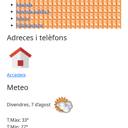
Agenda
Agenda política
Avisos
Publicacions
Adreces i telèfons
Accedeix
Meteo
Divendres, 7 d’agost
Dis
T.Màx: 33°
T.M
T.Min: 22°
T.M