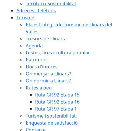
Territori i Sostenibilitat
Adreces i telèfons
Turisme
Pla estratègic de Turisme de Llinars del
Vallès
Tresors de Llinars
Agenda
Festes, fires i cultura popular
Patrimoni
Llocs d'interès
On menjar a Llinars?
On dormir a Llinars?
Rutes a peu
Ruta GR 92 Etapa 15
Ruta GR 92 Etapa 16
Ruta GR 97 Etapa 1
Turisme i sostenibilitat
Enquesta de satisfacció
Contacte