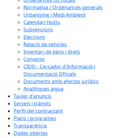
Ordenances no fiscals
Normativa / Ordenances generals
Urbanisme i Medi Ambient
Calendari festiu
Subvencions
Eleccions
Relació de vehicles
Inventari de béns i drets
Convenis
CIDO - Cercador d'Informació i
Documentació Oficials
Documents amb efectes jurídics
Analítiques aigua
Tauler d'anuncis
Serveis i tràmits
Perfil del contractant
Plans i programes
Transparència
Dades obertes