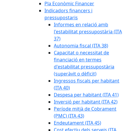
Pla Econòmic Financer
Indicadors financers i
pressupostaris
Informes en relació amb
l'estabilitat pressupostària (ITA
37)
Autonomia fiscal (ITA 38)
Capacitat o necessitat de
financiació en termes
d'estabilitat pressupostària
(superàvit o dèficit)
Ingressos fiscals per habitant
(ITA 40)
Despesa per habitant (ITA 41)
Inversió per habitant (ITA 42)
Període mitjà de Cobrament
(PMC) (ITA 43)
Endeutament (ITA 45)
Cost efectiu dels serveis (ITA