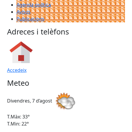
Agenda política
Avisos
Publicacions
Adreces i telèfons
Accedeix
Meteo
Divendres, 7 d’agost
Dis
T.Màx: 33°
T.M
T.Min: 22°
T.M