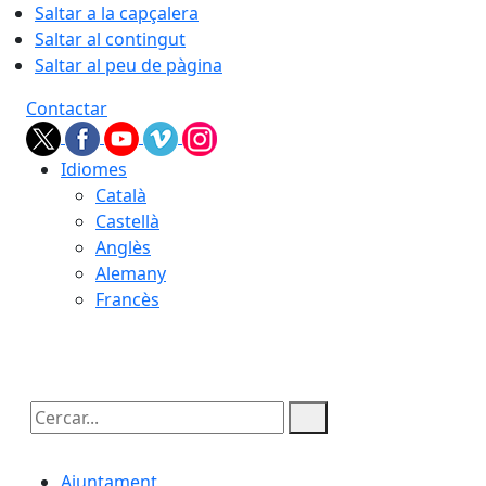
Saltar a la capçalera
Saltar al contingut
Saltar al peu de pàgina
Contactar
Idiomes
Català
Castellà
Anglès
Alemany
Francès
07.08.2026 | 06:16
Cercar:
Ajuntament