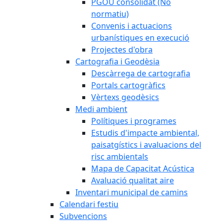
PGOU consolidat (No
normatiu)
Convenis i actuacions
urbanístiques en execució
Projectes d'obra
Cartografia i Geodèsia
Descàrrega de cartografia
Portals cartogràfics
Vèrtexs geodèsics
Medi ambient
Polítiques i programes
Estudis d'impacte ambiental,
paisatgístics i avaluacions del
risc ambientals
Mapa de Capacitat Acústica
Avaluació qualitat aire
Inventari municipal de camins
Calendari festiu
Subvencions