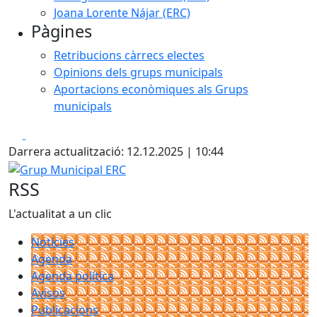
Joana Lorente Nájar (ERC)
Pàgines
Retribucions càrrecs electes
Opinions dels grups municipals
Aportacions econòmiques als Grups
municipals
Facebook
X
Darrera actualització: 12.12.2025 | 10:44
Grup Municipal ERC
RSS
L'actualitat a un clic
Notícies
Agenda
Agenda política
Avisos
Publicacions