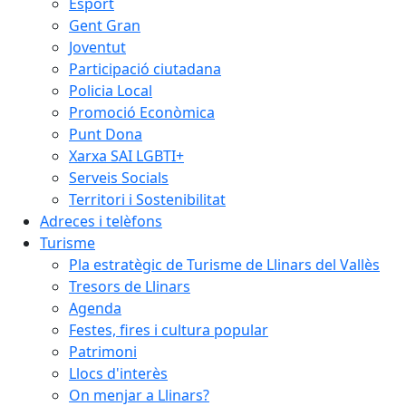
Esport
Gent Gran
Joventut
Participació ciutadana
Policia Local
Promoció Econòmica
Punt Dona
Xarxa SAI LGBTI+
Serveis Socials
Territori i Sostenibilitat
Adreces i telèfons
Turisme
Pla estratègic de Turisme de Llinars del Vallès
Tresors de Llinars
Agenda
Festes, fires i cultura popular
Patrimoni
Llocs d'interès
On menjar a Llinars?