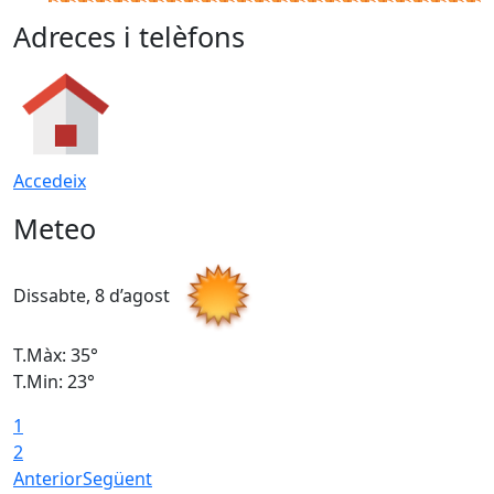
Adreces i telèfons
Accedeix
Meteo
Dissabte, 8 d’agost
D
T.Màx: 35°
T
T.Min: 23°
T
1
2
Anterior
Següent