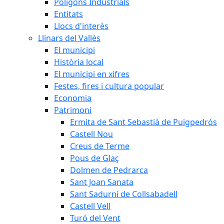
Polígons Industrials
Entitats
Llocs d'interès
Llinars del Vallès
El municipi
Història local
El municipi en xifres
Festes, fires i cultura popular
Economia
Patrimoni
Ermita de Sant Sebastià de Puigpedrós
Castell Nou
Creus de Terme
Pous de Glaç
Dolmen de Pedrarca
Sant Joan Sanata
Sant Sadurní de Collsabadell
Castell Vell
Turó del Vent