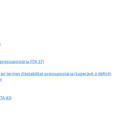
s
 pressupostària (ITA 37)
 en termes d'estabilitat pressupostària (superàvit o dèficit)
)
TA 43)