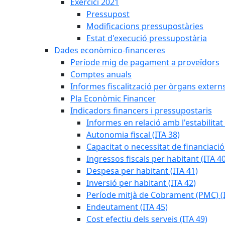
Exercici 2021
Pressupost
Modificacions pressupostàries
Estat d'execució pressupostària
Dades econòmico-financeres
Període mig de pagament a proveïdors
Comptes anuals
Informes fiscalització per òrgans extern
Pla Econòmic Financer
Indicadors financers i pressupostaris
Informes en relació amb l'estabilitat
Autonomia fiscal (ITA 38)
Capacitat o necessitat de financiació
Ingressos fiscals per habitant (ITA 40
Despesa per habitant (ITA 41)
Inversió per habitant (ITA 42)
Període mitjà de Cobrament (PMC) (I
Endeutament (ITA 45)
Cost efectiu dels serveis (ITA 49)