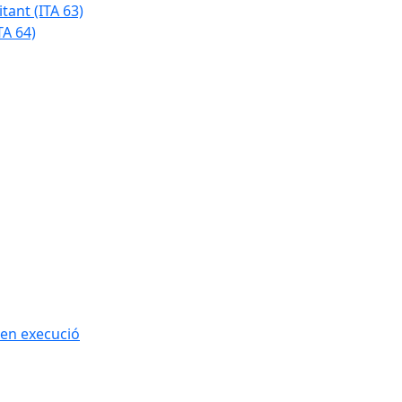
tant (ITA 63)
TA 64)
 en execució