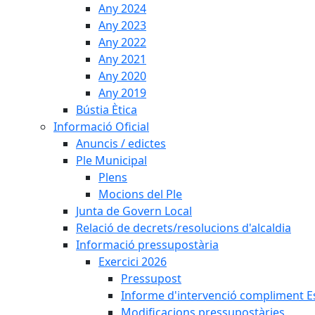
Any 2024
Any 2023
Any 2022
Any 2021
Any 2020
Any 2019
Bústia Ètica
Informació Oficial
Anuncis / edictes
Ple Municipal
Plens
Mocions del Ple
Junta de Govern Local
Relació de decrets/resolucions d'alcaldia
Informació pressupostària
Exercici 2026
Pressupost
Informe d'intervenció compliment Est
Modificacions pressupostàries