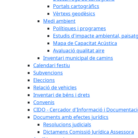
Portals cartogràfics
Vèrtexs geodèsics
Medi ambient
Polítiques i programes
Estudis d'impacte ambiental, paisatgí
Mapa de Capacitat Acústica
Avaluació qualitat aire
Inventari municipal de camins
Calendari festiu
Subvencions
Eleccions
Relació de vehicles
Inventari de béns i drets
Convenis
CIDO - Cercador d'Informació i Documentació
Documents amb efectes jurídics
Resolucions judicials
Dictamens Comissió Jurídica Assessora