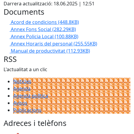
Darrera actualització: 18.06.2025 | 12:51
Documents
Acord de condicions
(448.8KB)
Annex Fons Social
(282.29KB)
Annex Policia Local
(100.88KB)
Annex Horaris del personal
(255.55KB)
Manual de productivitat
(112.93KB)
RSS
L'actualitat a un clic
Notícies
Agenda
Agenda política
Avisos
Publicacions
Adreces i telèfons