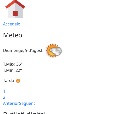
Accedeix
Meteo
Diumenge, 9 d’agost
D
T.Màx: 36°
T
T.Min: 22°
T
Tarda
T
1
2
Anterior
Següent