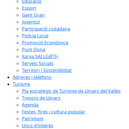
Educació
Esport
Gent Gran
Joventut
Participació ciutadana
Policia Local
Promoció Econòmica
Punt Dona
Xarxa SAI LGBTI+
Serveis Socials
Territori i Sostenibilitat
Adreces i telèfons
Turisme
Pla estratègic de Turisme de Llinars del Vallès
Tresors de Llinars
Agenda
Festes, fires i cultura popular
Patrimoni
Llocs d'interès