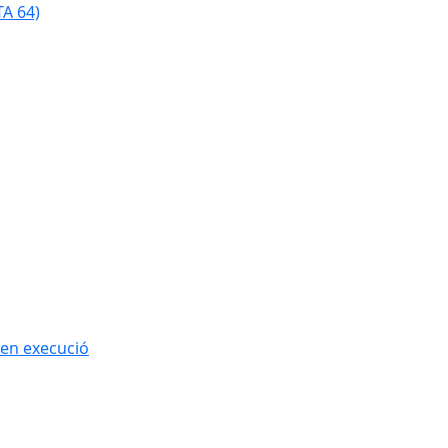
TA 64)
 en execució