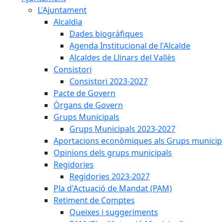
L'Ajuntament
Alcaldia
Dades biogràfiques
Agenda Institucional de l'Alcalde
Alcaldes de Llinars del Vallès
Consistori
Consistori 2023-2027
Pacte de Govern
Òrgans de Govern
Grups Municipals
Grups Municipals 2023-2027
Aportacions econòmiques als Grups municip
Opinions dels grups municipals
Regidories
Regidories 2023-2027
Pla d'Actuació de Mandat (PAM)
Retiment de Comptes
Queixes i suggeriments