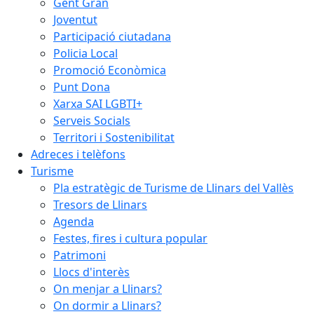
Gent Gran
Joventut
Participació ciutadana
Policia Local
Promoció Econòmica
Punt Dona
Xarxa SAI LGBTI+
Serveis Socials
Territori i Sostenibilitat
Adreces i telèfons
Turisme
Pla estratègic de Turisme de Llinars del Vallès
Tresors de Llinars
Agenda
Festes, fires i cultura popular
Patrimoni
Llocs d'interès
On menjar a Llinars?
On dormir a Llinars?