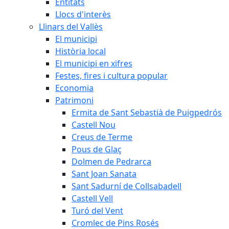
Entitats
Llocs d'interès
Llinars del Vallès
El municipi
Història local
El municipi en xifres
Festes, fires i cultura popular
Economia
Patrimoni
Ermita de Sant Sebastià de Puigpedrós
Castell Nou
Creus de Terme
Pous de Glaç
Dolmen de Pedrarca
Sant Joan Sanata
Sant Sadurní de Collsabadell
Castell Vell
Turó del Vent
Cromlec de Pins Rosés