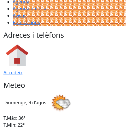
Agenda
Agenda política
Avisos
Publicacions
Adreces i telèfons
Accedeix
Meteo
Diumenge, 9 d’agost
D
T.Màx: 36°
T
T.Min: 22°
T