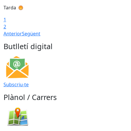
Tarda
T
1
2
Anterior
Següent
Butlletí digital
Subscriu-te
Plànol / Carrers