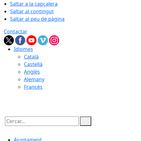
Saltar a la capçalera
Saltar al contingut
Saltar al peu de pàgina
Contactar
Idiomes
Català
Castellà
Anglès
Alemany
Francès
09.08.2026 | 08:28
Cercar:
Ajuntament