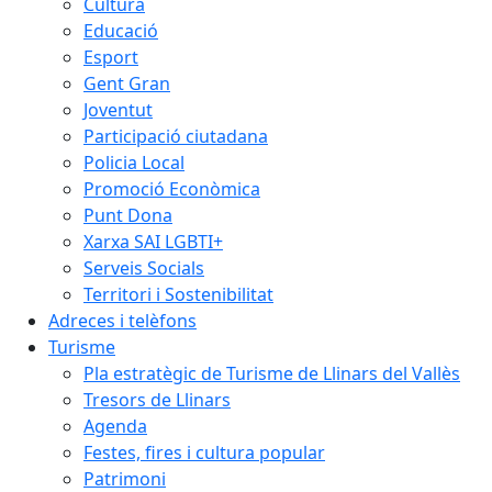
Cultura
Educació
Esport
Gent Gran
Joventut
Participació ciutadana
Policia Local
Promoció Econòmica
Punt Dona
Xarxa SAI LGBTI+
Serveis Socials
Territori i Sostenibilitat
Adreces i telèfons
Turisme
Pla estratègic de Turisme de Llinars del Vallès
Tresors de Llinars
Agenda
Festes, fires i cultura popular
Patrimoni