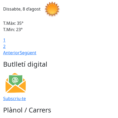
Dissabte, 8 d’agost
D
T.Màx: 35°
T
T.Min: 23°
T
1
2
Anterior
Següent
Butlletí digital
Subscriu-te
Plànol / Carrers