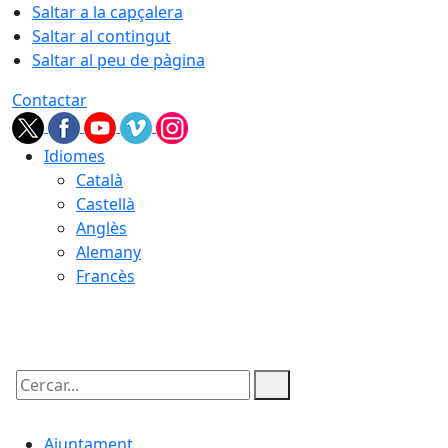
Saltar a la capçalera
Saltar al contingut
Saltar al peu de pàgina
Contactar
Idiomes
Català
Castellà
Anglès
Alemany
Francès
09.08.2026 | 08:03
Cercar:
Ajuntament