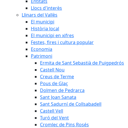
Entitats
Llocs d'interès
Llinars del Vallès
El municipi
Història local
El municipi en xifres
Festes, fires i cultura popular
Economia
Patrimoni
Ermita de Sant Sebastià de Puigpedrós
Castell Nou
Creus de Terme
Pous de Glaç
Dolmen de Pedrarca
Sant Joan Sanata
Sant Sadurní de Collsabadell
Castell Vell
Turó del Vent
Cromlec de Pins Rosés