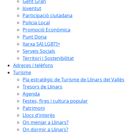
Gent Gran
Joventut
Participació ciutadana
Policia Local
Promoció Econòmica
Punt Dona
Xarxa SAI LGBTI+
Serveis Socials
Territori i Sostenibilitat
Adreces i telèfons
Turisme
Pla estratègic de Turisme de Llinars del Vallès
Tresors de Llinars
Agenda
Festes, fires i cultura popular
Patrimoni
Llocs d'interès
On menjar a Llinars?
On dormir a Llinars?