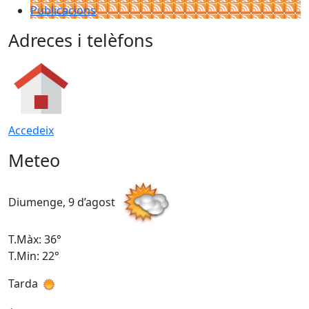
Publicacions
Adreces i telèfons
Accedeix
Meteo
Diumenge, 9 d’agost
D
T.Màx: 36°
T
T.Min: 22°
T
Tarda
T