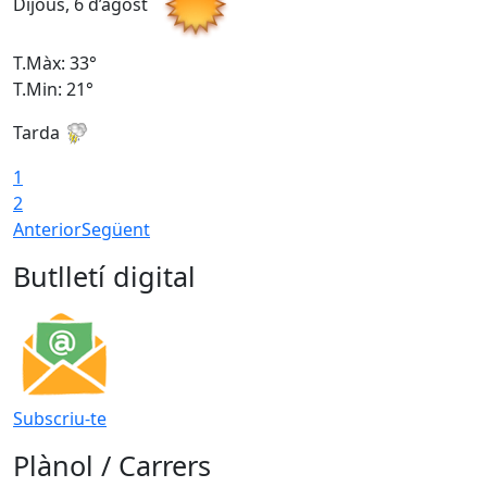
Dijous, 6 d’agost
D
T.Màx: 33°
T
T.Min: 21°
T
Tarda
T
1
2
Anterior
Següent
Butlletí digital
Subscriu-te
Plànol / Carrers