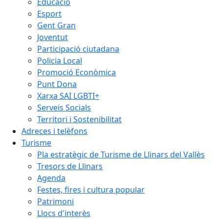
Educació
Esport
Gent Gran
Joventut
Participació ciutadana
Policia Local
Promoció Econòmica
Punt Dona
Xarxa SAI LGBTI+
Serveis Socials
Territori i Sostenibilitat
Adreces i telèfons
Turisme
Pla estratègic de Turisme de Llinars del Vallès
Tresors de Llinars
Agenda
Festes, fires i cultura popular
Patrimoni
Llocs d'interès