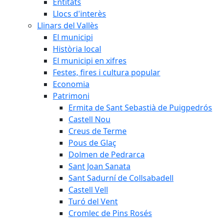
Entitats
Llocs d'interès
Llinars del Vallès
El municipi
Història local
El municipi en xifres
Festes, fires i cultura popular
Economia
Patrimoni
Ermita de Sant Sebastià de Puigpedrós
Castell Nou
Creus de Terme
Pous de Glaç
Dolmen de Pedrarca
Sant Joan Sanata
Sant Sadurní de Collsabadell
Castell Vell
Turó del Vent
Cromlec de Pins Rosés