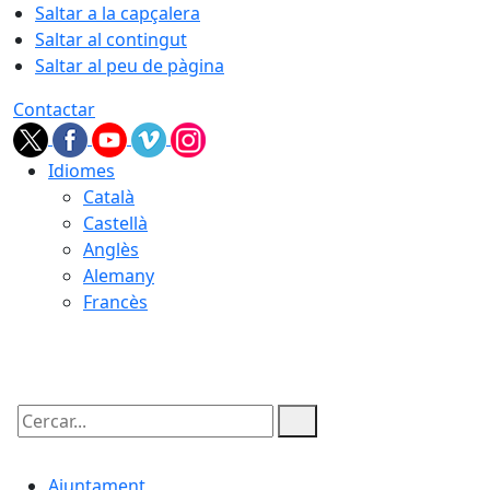
Saltar a la capçalera
Saltar al contingut
Saltar al peu de pàgina
Contactar
Idiomes
Català
Castellà
Anglès
Alemany
Francès
08.08.2026 | 06:12
Cercar:
Ajuntament