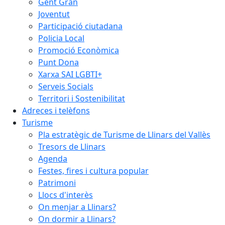
Gent Gran
Joventut
Participació ciutadana
Policia Local
Promoció Econòmica
Punt Dona
Xarxa SAI LGBTI+
Serveis Socials
Territori i Sostenibilitat
Adreces i telèfons
Turisme
Pla estratègic de Turisme de Llinars del Vallès
Tresors de Llinars
Agenda
Festes, fires i cultura popular
Patrimoni
Llocs d'interès
On menjar a Llinars?
On dormir a Llinars?