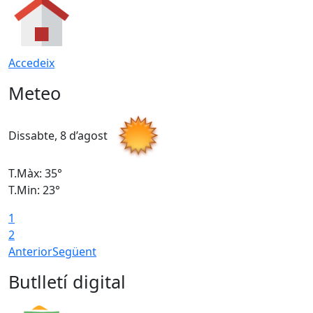
Accedeix
Meteo
Dissabte, 8 d’agost
D
T.Màx: 35°
T
T.Min: 23°
T
1
2
Anterior
Següent
Butlletí digital