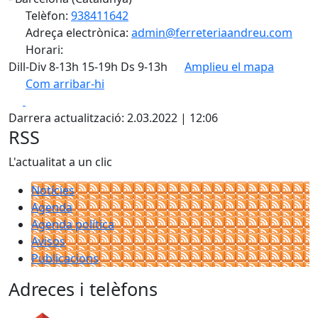
Telèfon:
938411642
Adreça electrònica:
admin@ferreteriaandreu.com
Horari:
Dill-Div 8-13h 15-19h Ds 9-13h
Amplieu el mapa
Com arribar-hi
Leaflet
| ©
OpenStreetMap
contributors
Facebook
X
+
Darrera actualització: 2.03.2022 | 12:06
−
RSS
L'actualitat a un clic
Notícies
Agenda
Agenda política
Avisos
Publicacions
Adreces i telèfons