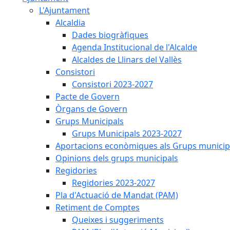
L'Ajuntament
Alcaldia
Dades biogràfiques
Agenda Institucional de l'Alcalde
Alcaldes de Llinars del Vallès
Consistori
Consistori 2023-2027
Pacte de Govern
Òrgans de Govern
Grups Municipals
Grups Municipals 2023-2027
Aportacions econòmiques als Grups municip
Opinions dels grups municipals
Regidories
Regidories 2023-2027
Pla d'Actuació de Mandat (PAM)
Retiment de Comptes
Queixes i suggeriments