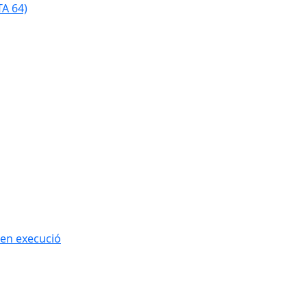
TA 64)
 en execució