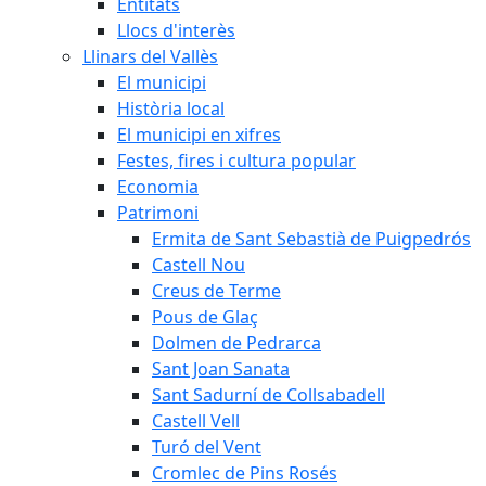
Entitats
Llocs d'interès
Llinars del Vallès
El municipi
Història local
El municipi en xifres
Festes, fires i cultura popular
Economia
Patrimoni
Ermita de Sant Sebastià de Puigpedrós
Castell Nou
Creus de Terme
Pous de Glaç
Dolmen de Pedrarca
Sant Joan Sanata
Sant Sadurní de Collsabadell
Castell Vell
Turó del Vent
Cromlec de Pins Rosés