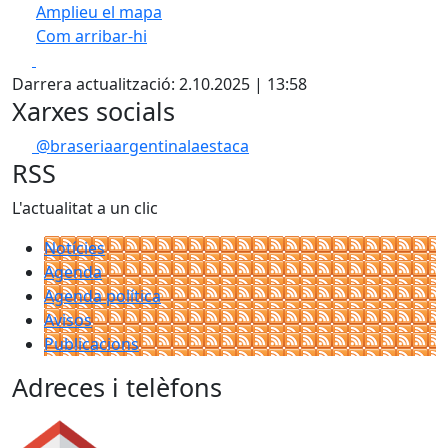
Amplieu el mapa
Com arribar-hi
Leaflet
| ©
OpenStreetMap
contributors
Facebook
X
+
Darrera actualització: 2.10.2025 | 13:58
−
Xarxes socials
@braseriaargentinalaestaca
RSS
L'actualitat a un clic
Notícies
Agenda
Agenda política
Avisos
Publicacions
Adreces i telèfons