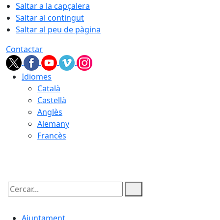
Saltar a la capçalera
Saltar al contingut
Saltar al peu de pàgina
Contactar
Idiomes
Català
Castellà
Anglès
Alemany
Francès
10.08.2026 | 05:02
Cercar:
Ajuntament