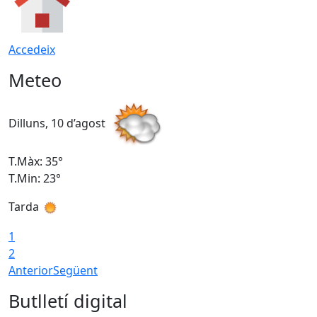
Accedeix
Meteo
Dilluns, 10 d’agost
D
T.Màx: 35°
T
T.Min: 23°
T
Tarda
T
1
2
Anterior
Següent
Butlletí digital