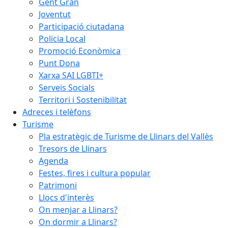
Gent Gran
Joventut
Participació ciutadana
Policia Local
Promoció Econòmica
Punt Dona
Xarxa SAI LGBTI+
Serveis Socials
Territori i Sostenibilitat
Adreces i telèfons
Turisme
Pla estratègic de Turisme de Llinars del Vallès
Tresors de Llinars
Agenda
Festes, fires i cultura popular
Patrimoni
Llocs d'interès
On menjar a Llinars?
On dormir a Llinars?