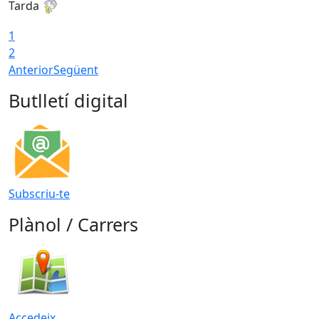
Tarda
T
1
2
Anterior
Següent
Butlletí digital
Subscriu-te
Plànol / Carrers
Accedeix