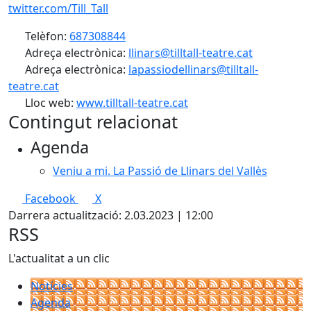
twitter.com/Till_Tall
Telèfon:
687308844
Adreça electrònica:
llinars@tilltall-teatre.cat
Adreça electrònica:
lapassiodellinars@tilltall-
teatre.cat
Lloc web:
www.tilltall-teatre.cat
Contingut relacionat
Agenda
Veniu a mi. La Passió de Llinars del Vallès
Facebook
X
Darrera actualització: 2.03.2023 | 12:00
RSS
L'actualitat a un clic
Notícies
Agenda