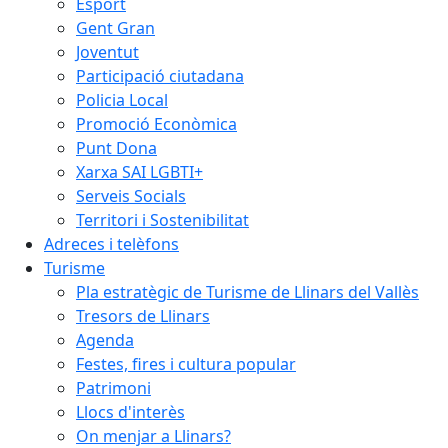
Esport
Gent Gran
Joventut
Participació ciutadana
Policia Local
Promoció Econòmica
Punt Dona
Xarxa SAI LGBTI+
Serveis Socials
Territori i Sostenibilitat
Adreces i telèfons
Turisme
Pla estratègic de Turisme de Llinars del Vallès
Tresors de Llinars
Agenda
Festes, fires i cultura popular
Patrimoni
Llocs d'interès
On menjar a Llinars?