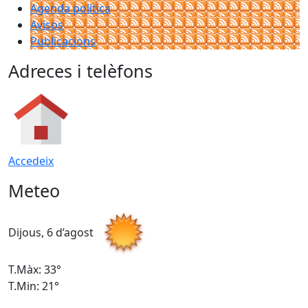
Agenda política
Avisos
Publicacions
Adreces i telèfons
Accedeix
Meteo
Dijous, 6 d’agost
D
T.Màx: 33°
T
T.Min: 21°
T