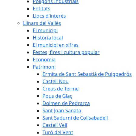
Polígons Industrials
Entitats
Llocs d'interès
Llinars del Vallès
El municipi
Història local
El municipi en xifres
Festes, fires i cultura popular
Economia
Patrimoni
Ermita de Sant Sebastià de Puigpedrós
Castell Nou
Creus de Terme
Pous de Glaç
Dolmen de Pedrarca
Sant Joan Sanata
Sant Sadurní de Collsabadell
Castell Vell
Turó del Vent