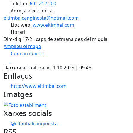
Telèfon:
602 212 200
Adreça electrònica:
eltimbalcanginesta@hotmail.com
Lloc web:
www.eltimbal.com
Horari:
Dim-dig 17-2 i caps de setmana des del migdia
Amplieu el mapa
Com arribar-hi
Leaflet
| ©
OpenStreetMap
contributors
Facebook
X
+
Darrera actualització: 1.10.2025 | 09:46
−
Enllaços
http://www.eltimbal.com
Imatges
Foto establiment
Xarxes socials
@eltimbalcanginesta
RSS