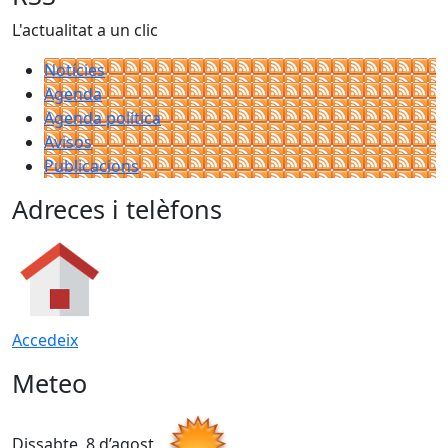
L'actualitat a un clic
Notícies
Agenda
Agenda política
Avisos
Publicacions
Adreces i telèfons
Accedeix
Meteo
Dissabte, 8 d’agost
D