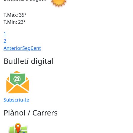
T.Màx: 35°
T
T.Min: 23°
T
1
2
Anterior
Següent
Butlletí digital
Subscriu-te
Plànol / Carrers