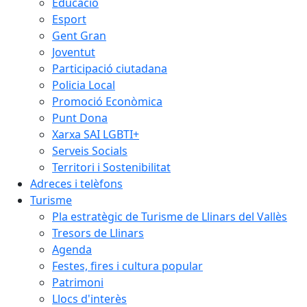
Educació
Esport
Gent Gran
Joventut
Participació ciutadana
Policia Local
Promoció Econòmica
Punt Dona
Xarxa SAI LGBTI+
Serveis Socials
Territori i Sostenibilitat
Adreces i telèfons
Turisme
Pla estratègic de Turisme de Llinars del Vallès
Tresors de Llinars
Agenda
Festes, fires i cultura popular
Patrimoni
Llocs d'interès