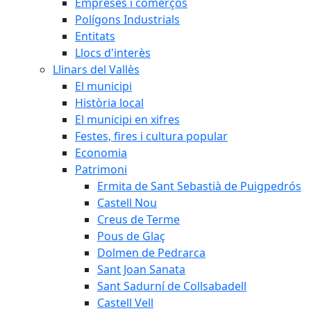
Empreses i comerços
Polígons Industrials
Entitats
Llocs d'interès
Llinars del Vallès
El municipi
Història local
El municipi en xifres
Festes, fires i cultura popular
Economia
Patrimoni
Ermita de Sant Sebastià de Puigpedrós
Castell Nou
Creus de Terme
Pous de Glaç
Dolmen de Pedrarca
Sant Joan Sanata
Sant Sadurní de Collsabadell
Castell Vell