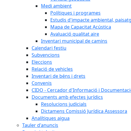
Medi ambient
Polítiques i programes
Estudis d'impacte ambiental, paisatgí
Mapa de Capacitat Acústica
Avaluació qualitat aire
Inventari municipal de camins
Calendari festiu
Subvencions
Eleccions
Relació de vehicles
Inventari de béns i drets
Convenis
CIDO - Cercador d'Informació i Documentació
Documents amb efectes jurídics
Resolucions judicials
Dictamens Comissió Jurídica Assessora
Analítiques aigua
Tauler d'anuncis