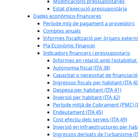
Modificacions pressupostàries
Estat d'execució pressupostària
Dades econòmico-financeres
Període mig de pagament a proveïdors
Comptes anuals
Informes fiscalització per òrgans extern
Pla Econòmic Financer
Indicadors financers i pressupostaris
Informes en relació amb l'estabilitat
Autonomia fiscal (ITA 38)
Capacitat o necessitat de financiació
Ingressos fiscals per habitant (ITA 40
Despesa per habitant (ITA 41)
Inversió per habitant (ITA 42)
Període mitjà de Cobrament (PMC) (I
Endeutament (ITA 45)
Cost efectiu dels serveis (ITA 49)
Inversió en infraestructures per habi
Ingressos derivats de l'urbanisme (I