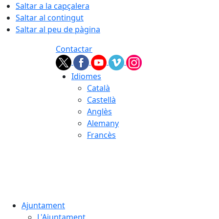
Saltar a la capçalera
Saltar al contingut
Saltar al peu de pàgina
Contactar
Idiomes
Català
Castellà
Anglès
Alemany
Francès
07.08.2026 | 18:21
Ajuntament
L'Ajuntament