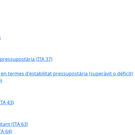
s
 pressupostària (ITA 37)
 en termes d'estabilitat pressupostària (superàvit o dèficit)
)
TA 43)
tant (ITA 63)
TA 64)