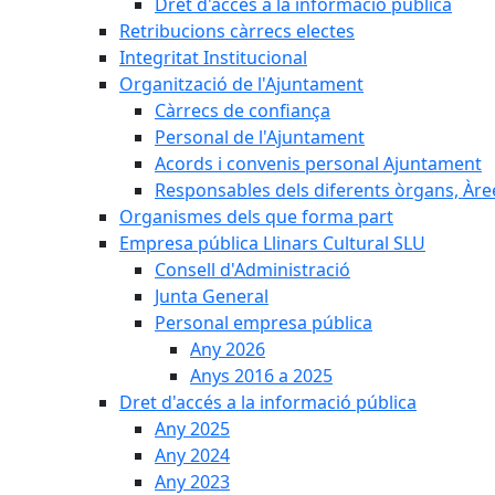
Dret d'accés a la informació pública
Retribucions càrrecs electes
Integritat Institucional
Organització de l'Ajuntament
Càrrecs de confiança
Personal de l'Ajuntament
Acords i convenis personal Ajuntament
Responsables dels diferents òrgans, Àree
Organismes dels que forma part
Empresa pública Llinars Cultural SLU
Consell d'Administració
Junta General
Personal empresa pública
Any 2026
Anys 2016 a 2025
Dret d'accés a la informació pública
Any 2025
Any 2024
Any 2023