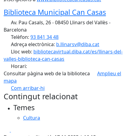
Biblioteca Municipal Can Casas
Av. Pau Casals, 26 - 08450 Llinars del Vallès -
Barcelona
Telèfon:
93 841 34 48
Adreça electrònica:
b.llinarsv@diba.cat
Lloc web:
bibliotecavirtual.diba.cat/es/llinars-del-
valles-biblioteca-can-casas
Horari:
Consultar pàgina web de la biblioteca
Amplieu el
mapa
Com arribar-hi
Leaflet
| ©
OpenStreetMap
contributors
Contingut relacionat
+
Temes
−
Cultura
Facebook
X