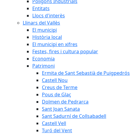
Polígons Industrials
Entitats
Llocs d'interès
Llinars del Vallès
El municipi
Història local
El municipi en xifres
Festes, fires i cultura popular
Economia
Patrimoni
Ermita de Sant Sebastià de Puigpedrós
Castell Nou
Creus de Terme
Pous de Glaç
Dolmen de Pedrarca
Sant Joan Sanata
Sant Sadurní de Collsabadell
Castell Vell
Turó del Vent