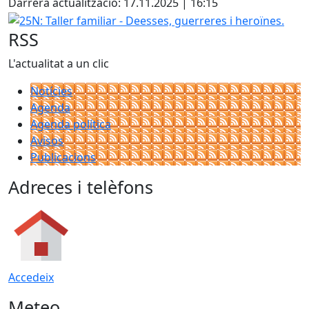
Darrera actualització: 17.11.2025 | 16:15
25N: Taller familiar - Deesses, guerreres i heroïnes.
RSS
L'actualitat a un clic
Notícies
Agenda
Agenda política
Avisos
Publicacions
Adreces i telèfons
Accedeix
Meteo