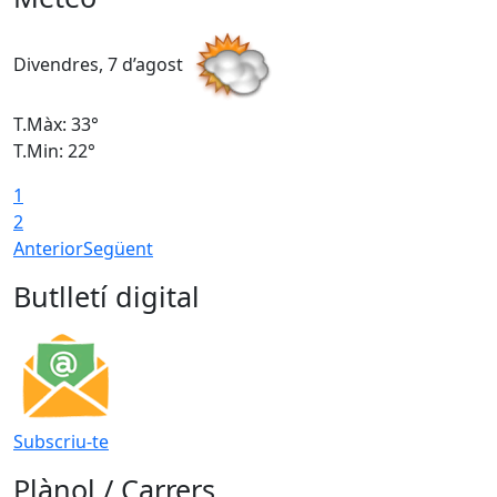
Divendres, 7 d’agost
D
T.Màx: 33°
T
T.Min: 22°
T
1
2
Anterior
Següent
Butlletí digital
Subscriu-te
Plànol / Carrers