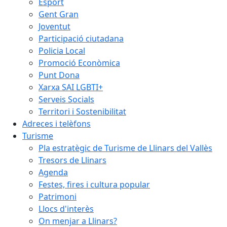
Esport
Gent Gran
Joventut
Participació ciutadana
Policia Local
Promoció Econòmica
Punt Dona
Xarxa SAI LGBTI+
Serveis Socials
Territori i Sostenibilitat
Adreces i telèfons
Turisme
Pla estratègic de Turisme de Llinars del Vallès
Tresors de Llinars
Agenda
Festes, fires i cultura popular
Patrimoni
Llocs d'interès
On menjar a Llinars?