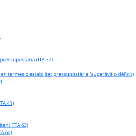
s
 pressupostària (ITA 37)
 en termes d'estabilitat pressupostària (superàvit o dèficit)
)
TA 43)
tant (ITA 63)
TA 64)