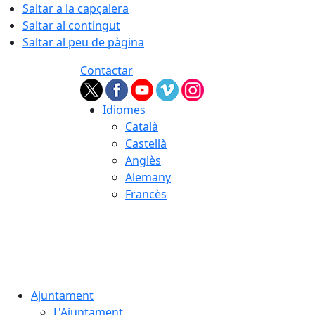
Saltar a la capçalera
Saltar al contingut
Saltar al peu de pàgina
Contactar
Idiomes
Català
Castellà
Anglès
Alemany
Francès
07.08.2026 | 16:25
Ajuntament
L'Ajuntament