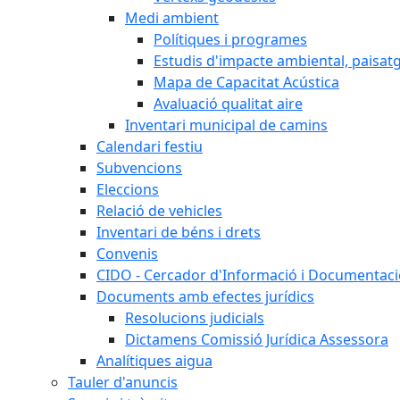
Medi ambient
Polítiques i programes
Estudis d'impacte ambiental, paisatgí
Mapa de Capacitat Acústica
Avaluació qualitat aire
Inventari municipal de camins
Calendari festiu
Subvencions
Eleccions
Relació de vehicles
Inventari de béns i drets
Convenis
CIDO - Cercador d'Informació i Documentació
Documents amb efectes jurídics
Resolucions judicials
Dictamens Comissió Jurídica Assessora
Analítiques aigua
Tauler d'anuncis