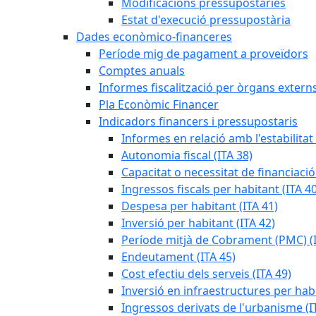
Modificacions pressupostàries
Estat d'execució pressupostària
Dades econòmico-financeres
Període mig de pagament a proveïdors
Comptes anuals
Informes fiscalització per òrgans extern
Pla Econòmic Financer
Indicadors financers i pressupostaris
Informes en relació amb l'estabilitat
Autonomia fiscal (ITA 38)
Capacitat o necessitat de financiació
Ingressos fiscals per habitant (ITA 40
Despesa per habitant (ITA 41)
Inversió per habitant (ITA 42)
Període mitjà de Cobrament (PMC) (I
Endeutament (ITA 45)
Cost efectiu dels serveis (ITA 49)
Inversió en infraestructures per habi
Ingressos derivats de l'urbanisme (I