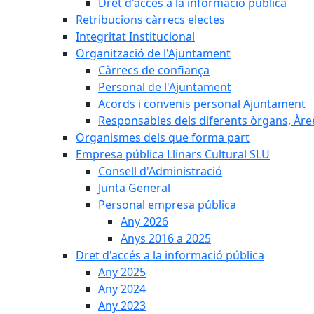
Dret d'accés a la informació pública
Retribucions càrrecs electes
Integritat Institucional
Organització de l'Ajuntament
Càrrecs de confiança
Personal de l'Ajuntament
Acords i convenis personal Ajuntament
Responsables dels diferents òrgans, Àree
Organismes dels que forma part
Empresa pública Llinars Cultural SLU
Consell d'Administració
Junta General
Personal empresa pública
Any 2026
Anys 2016 a 2025
Dret d'accés a la informació pública
Any 2025
Any 2024
Any 2023