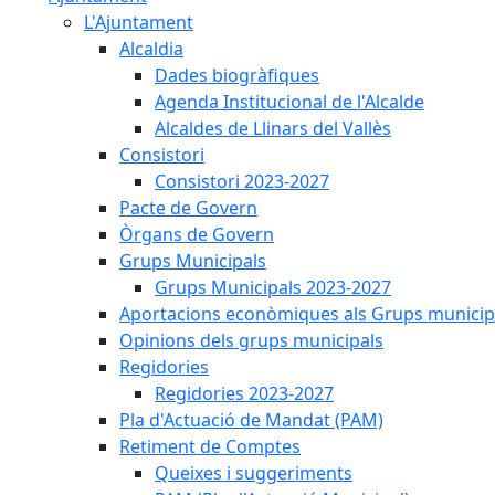
L'Ajuntament
Alcaldia
Dades biogràfiques
Agenda Institucional de l'Alcalde
Alcaldes de Llinars del Vallès
Consistori
Consistori 2023-2027
Pacte de Govern
Òrgans de Govern
Grups Municipals
Grups Municipals 2023-2027
Aportacions econòmiques als Grups municip
Opinions dels grups municipals
Regidories
Regidories 2023-2027
Pla d'Actuació de Mandat (PAM)
Retiment de Comptes
Queixes i suggeriments