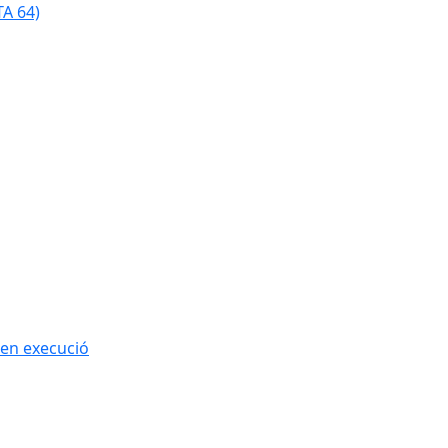
TA 64)
 en execució