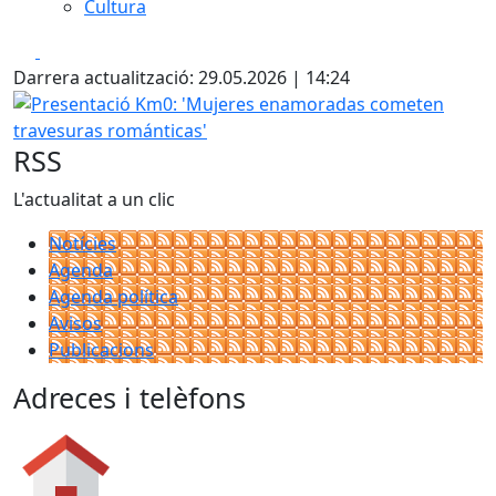
Cultura
Facebook
X
Darrera actualització: 29.05.2026 | 14:24
Presentació Km0: 'Mujeres enamoradas cometen travesur
RSS
L'actualitat a un clic
Notícies
Agenda
Agenda política
Avisos
Publicacions
Adreces i telèfons