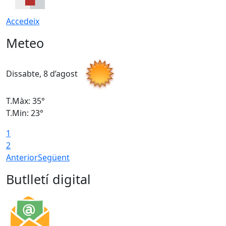
Accedeix
Meteo
Dissabte, 8 d’agost
D
T.Màx: 35°
T
T.Min: 23°
T
1
2
Anterior
Següent
Butlletí digital