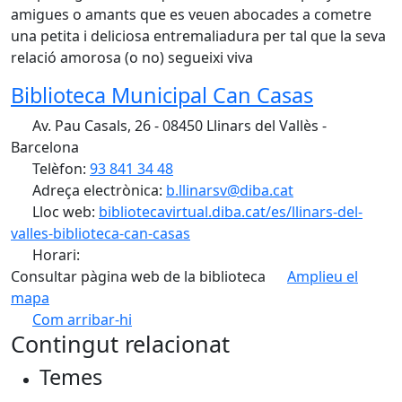
amigues o amants que es veuen abocades a cometre
una petita i deliciosa entremaliadura per tal que la seva
relació amorosa (o no) segueixi viva
Biblioteca Municipal Can Casas
Av. Pau Casals, 26 - 08450 Llinars del Vallès -
Barcelona
Telèfon:
93 841 34 48
Adreça electrònica:
b.llinarsv@diba.cat
Lloc web:
bibliotecavirtual.diba.cat/es/llinars-del-
valles-biblioteca-can-casas
Horari:
Consultar pàgina web de la biblioteca
Amplieu el
mapa
Com arribar-hi
Leaflet
| ©
OpenStreetMap
contributors
Contingut relacionat
+
Temes
−