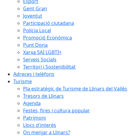
Esport
Gent Gran
Joventut
Participació ciutadana
Policia Local
Promoció Econòmica
Punt Dona
Xarxa SAI LGBTI+
Serveis Socials
Territori i Sostenibilitat
Adreces i telèfons
Turisme
Pla estratègic de Turisme de Llinars del Vallès
Tresors de Llinars
Agenda
Festes, fires i cultura popular
Patrimoni
Llocs d'interès
On menjar a Llinars?