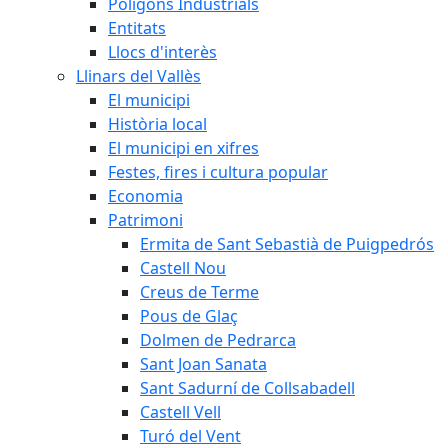
Polígons Industrials
Entitats
Llocs d'interès
Llinars del Vallès
El municipi
Història local
El municipi en xifres
Festes, fires i cultura popular
Economia
Patrimoni
Ermita de Sant Sebastià de Puigpedrós
Castell Nou
Creus de Terme
Pous de Glaç
Dolmen de Pedrarca
Sant Joan Sanata
Sant Sadurní de Collsabadell
Castell Vell
Turó del Vent