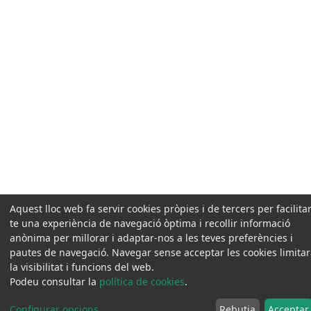
Aquest lloc web fa servir cookies pròpies i de tercers per facilitar
te una experiència de navegació òptima i recollir informació
anònima per millorar i adaptar-nos a les teves preferències i
pautes de navegació. Navegar sense acceptar les cookies limita
la visibilitat i funcions del web.
Podeu consultar la
política de cookies
.
Configurar opcions
...
Rebutja
Acceptar