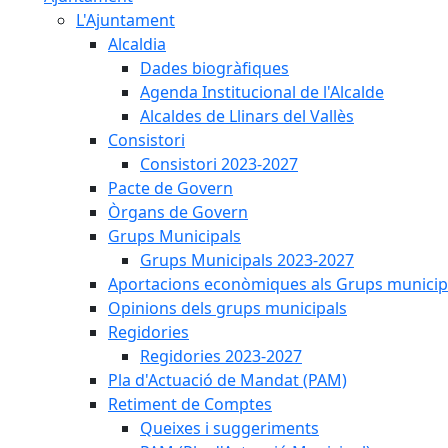
L'Ajuntament
Alcaldia
Dades biogràfiques
Agenda Institucional de l'Alcalde
Alcaldes de Llinars del Vallès
Consistori
Consistori 2023-2027
Pacte de Govern
Òrgans de Govern
Grups Municipals
Grups Municipals 2023-2027
Aportacions econòmiques als Grups municip
Opinions dels grups municipals
Regidories
Regidories 2023-2027
Pla d'Actuació de Mandat (PAM)
Retiment de Comptes
Queixes i suggeriments