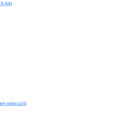
TA 64)
 en execució