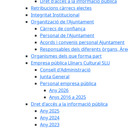
Dret d'accés a la informació pública
Retribucions càrrecs electes
Integritat Institucional
Organització de l'Ajuntament
Càrrecs de confiança
Personal de l'Ajuntament
Acords i convenis personal Ajuntament
Responsables dels diferents òrgans, Àree
Organismes dels que forma part
Empresa pública Llinars Cultural SLU
Consell d'Administració
Junta General
Personal empresa pública
Any 2026
Anys 2016 a 2025
Dret d'accés a la informació pública
Any 2025
Any 2024
Any 2023