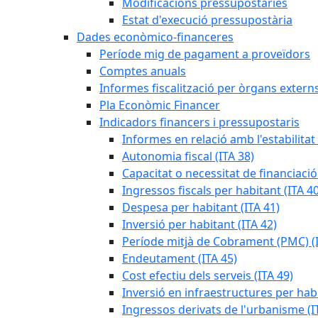
Modificacions pressupostàries
Estat d'execució pressupostària
Dades econòmico-financeres
Període mig de pagament a proveïdors
Comptes anuals
Informes fiscalització per òrgans extern
Pla Econòmic Financer
Indicadors financers i pressupostaris
Informes en relació amb l'estabilitat
Autonomia fiscal (ITA 38)
Capacitat o necessitat de financiació
Ingressos fiscals per habitant (ITA 40
Despesa per habitant (ITA 41)
Inversió per habitant (ITA 42)
Període mitjà de Cobrament (PMC) (I
Endeutament (ITA 45)
Cost efectiu dels serveis (ITA 49)
Inversió en infraestructures per habi
Ingressos derivats de l'urbanisme (I