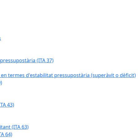
s
 pressupostària (ITA 37)
 en termes d'estabilitat pressupostària (superàvit o dèficit)
)
TA 43)
tant (ITA 63)
TA 64)