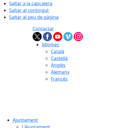
Saltar a la capçalera
Saltar al contingut
Saltar al peu de pàgina
Contactar
Idiomes
Català
Castellà
Anglès
Alemany
Francès
07.08.2026 | 10:43
Ajuntament
L'Ajuntament