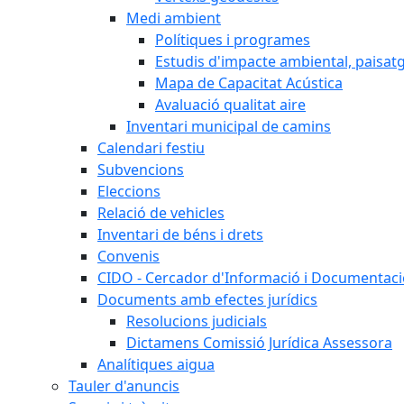
Medi ambient
Polítiques i programes
Estudis d'impacte ambiental, paisatgí
Mapa de Capacitat Acústica
Avaluació qualitat aire
Inventari municipal de camins
Calendari festiu
Subvencions
Eleccions
Relació de vehicles
Inventari de béns i drets
Convenis
CIDO - Cercador d'Informació i Documentació
Documents amb efectes jurídics
Resolucions judicials
Dictamens Comissió Jurídica Assessora
Analítiques aigua
Tauler d'anuncis