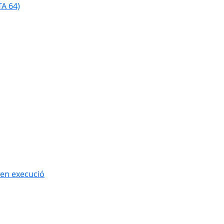
TA 64)
 en execució