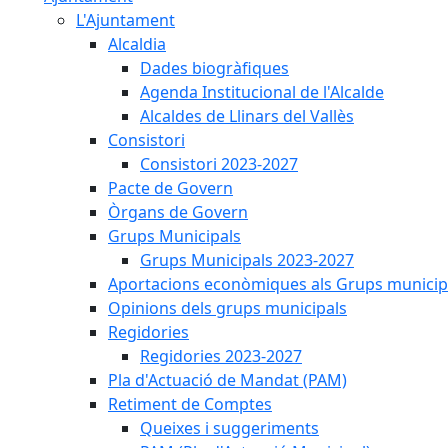
L'Ajuntament
Alcaldia
Dades biogràfiques
Agenda Institucional de l'Alcalde
Alcaldes de Llinars del Vallès
Consistori
Consistori 2023-2027
Pacte de Govern
Òrgans de Govern
Grups Municipals
Grups Municipals 2023-2027
Aportacions econòmiques als Grups municip
Opinions dels grups municipals
Regidories
Regidories 2023-2027
Pla d'Actuació de Mandat (PAM)
Retiment de Comptes
Queixes i suggeriments