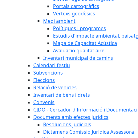
Portals cartogràfics
Vèrtexs geodèsics
Medi ambient
Polítiques i programes
Estudis d'impacte ambiental, paisatgí
Mapa de Capacitat Acústica
Avaluació qualitat aire
Inventari municipal de camins
Calendari festiu
Subvencions
Eleccions
Relació de vehicles
Inventari de béns i drets
Convenis
CIDO - Cercador d'Informació i Documentació
Documents amb efectes jurídics
Resolucions judicials
Dictamens Comissió Jurídica Assessora