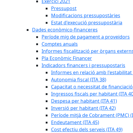
Exercici 2021
Pressupost
Modificacions pressupostàries
Estat d'execució pressupostària
Dades econòmico-financeres
Període mig de pagament a proveïdors
Comptes anuals
Informes fiscalització per òrgans extern
Pla Econòmic Financer
Indicadors financers i pressupostaris
Informes en relació amb l'estabilitat
Autonomia fiscal (ITA 38)
Capacitat o necessitat de financiació
Ingressos fiscals per habitant (ITA 40
Despesa per habitant (ITA 41)
Inversió per habitant (ITA 42)
Període mitjà de Cobrament (PMC) (I
Endeutament (ITA 45)
Cost efectiu dels serveis (ITA 49)