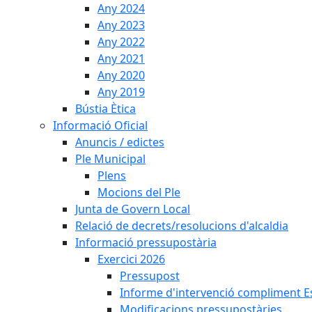
Any 2024
Any 2023
Any 2022
Any 2021
Any 2020
Any 2019
Bústia Ètica
Informació Oficial
Anuncis / edictes
Ple Municipal
Plens
Mocions del Ple
Junta de Govern Local
Relació de decrets/resolucions d'alcaldia
Informació pressupostària
Exercici 2026
Pressupost
Informe d'intervenció compliment Est
Modificacions pressupostàries