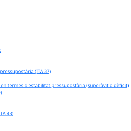
s
 pressupostària (ITA 37)
 en termes d'estabilitat pressupostària (superàvit o dèficit)
)
TA 43)