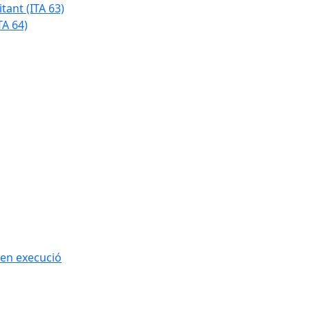
tant (ITA 63)
TA 64)
 en execució