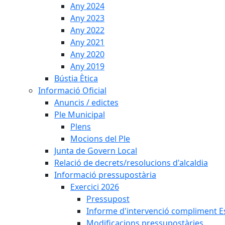
Any 2024
Any 2023
Any 2022
Any 2021
Any 2020
Any 2019
Bústia Ètica
Informació Oficial
Anuncis / edictes
Ple Municipal
Plens
Mocions del Ple
Junta de Govern Local
Relació de decrets/resolucions d'alcaldia
Informació pressupostària
Exercici 2026
Pressupost
Informe d'intervenció compliment Est
Modificacions pressupostàries