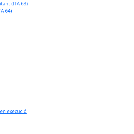
tant (ITA 63)
TA 64)
 en execució