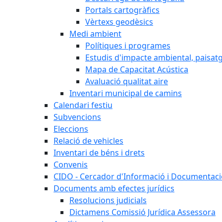
Portals cartogràfics
Vèrtexs geodèsics
Medi ambient
Polítiques i programes
Estudis d'impacte ambiental, paisatgí
Mapa de Capacitat Acústica
Avaluació qualitat aire
Inventari municipal de camins
Calendari festiu
Subvencions
Eleccions
Relació de vehicles
Inventari de béns i drets
Convenis
CIDO - Cercador d'Informació i Documentació
Documents amb efectes jurídics
Resolucions judicials
Dictamens Comissió Jurídica Assessora