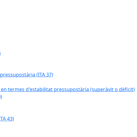
s
 pressupostària (ITA 37)
 en termes d'estabilitat pressupostària (superàvit o dèficit)
)
TA 43)