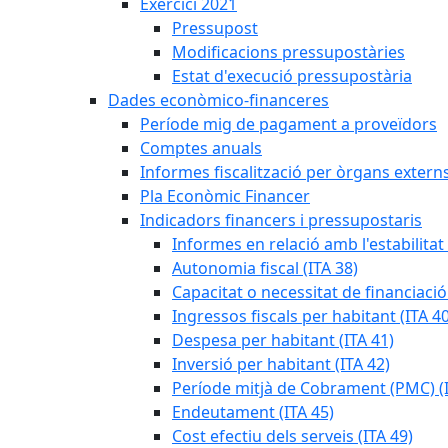
Exercici 2021
Pressupost
Modificacions pressupostàries
Estat d'execució pressupostària
Dades econòmico-financeres
Període mig de pagament a proveïdors
Comptes anuals
Informes fiscalització per òrgans extern
Pla Econòmic Financer
Indicadors financers i pressupostaris
Informes en relació amb l'estabilitat
Autonomia fiscal (ITA 38)
Capacitat o necessitat de financiació
Ingressos fiscals per habitant (ITA 40
Despesa per habitant (ITA 41)
Inversió per habitant (ITA 42)
Període mitjà de Cobrament (PMC) (I
Endeutament (ITA 45)
Cost efectiu dels serveis (ITA 49)