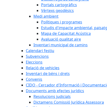
Portals cartogràfics
Vèrtexs geodèsics
Medi ambient
Polítiques i programes
Estudis d'impacte ambiental, paisatgí
Mapa de Capacitat Acústica
Avaluació qualitat aire
Inventari municipal de camins
Calendari festiu
Subvencions
Eleccions
Relació de vehicles
Inventari de béns i drets
Convenis
CIDO - Cercador d'Informació i Documentació
Documents amb efectes jurídics
Resolucions judicials
Dictamens Comissió Jurídica Assessora