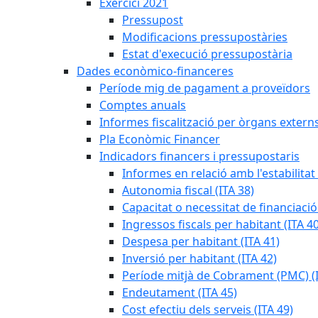
Exercici 2021
Pressupost
Modificacions pressupostàries
Estat d'execució pressupostària
Dades econòmico-financeres
Període mig de pagament a proveïdors
Comptes anuals
Informes fiscalització per òrgans extern
Pla Econòmic Financer
Indicadors financers i pressupostaris
Informes en relació amb l'estabilitat
Autonomia fiscal (ITA 38)
Capacitat o necessitat de financiació
Ingressos fiscals per habitant (ITA 40
Despesa per habitant (ITA 41)
Inversió per habitant (ITA 42)
Període mitjà de Cobrament (PMC) (I
Endeutament (ITA 45)
Cost efectiu dels serveis (ITA 49)