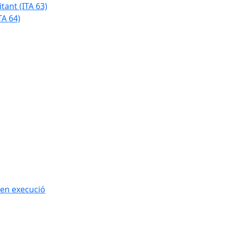
tant (ITA 63)
TA 64)
 en execució