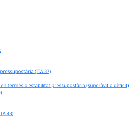
s
 pressupostària (ITA 37)
 en termes d'estabilitat pressupostària (superàvit o dèficit)
)
TA 43)