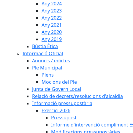
Any 2024
Any 2023
Any 2022
Any 2021
Any 2020
Any 2019
Bústia Ètica
Informació Oficial
Anuncis / edictes
Ple Municipal
Plens
Mocions del Ple
Junta de Govern Local
Relació de decrets/resolucions d'alcaldia
Informació pressupostària
Exercici 2026
Pressupost
Informe d'intervenció compliment Est
Modificacions pressupostàries