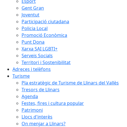
Esport
Gent Gran
Joventut
Participació ciutadana
Policia Local
Promoció Econòmica
Punt Dona
Xarxa SAI LGBTI+
Serveis Socials
Territori i Sostenibilitat
Adreces i telèfons
Turisme
Pla estratègic de Turisme de Llinars del Vallès
Tresors de Llinars
Agenda
Festes, fires i cultura popular
Patrimoni
Llocs d'interès
On menjar a Llinars?