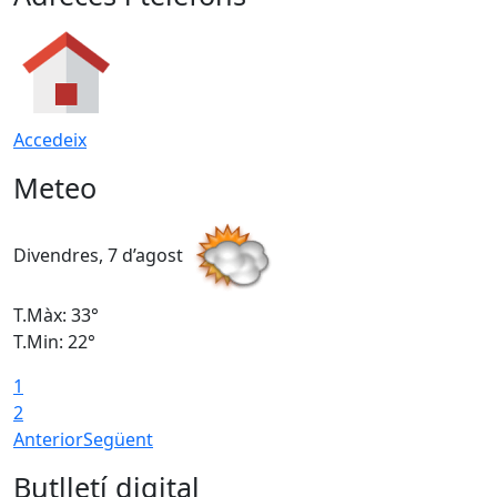
Accedeix
Meteo
Divendres, 7 d’agost
D
T.Màx: 33°
T
T.Min: 22°
T
1
2
Anterior
Següent
Butlletí digital