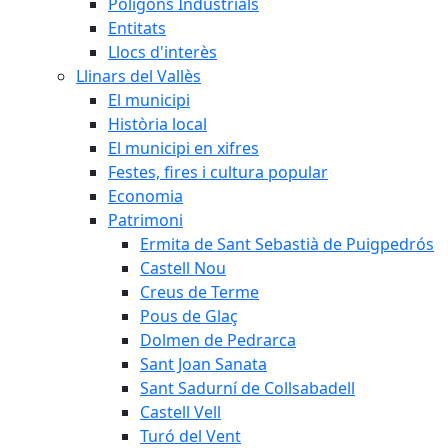
Polígons Industrials
Entitats
Llocs d'interès
Llinars del Vallès
El municipi
Història local
El municipi en xifres
Festes, fires i cultura popular
Economia
Patrimoni
Ermita de Sant Sebastià de Puigpedrós
Castell Nou
Creus de Terme
Pous de Glaç
Dolmen de Pedrarca
Sant Joan Sanata
Sant Sadurní de Collsabadell
Castell Vell
Turó del Vent