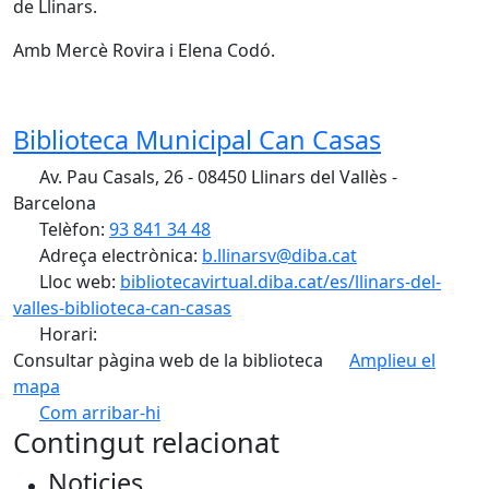
de Llinars.
Amb Mercè Rovira i Elena Codó.
Biblioteca Municipal Can Casas
Av. Pau Casals, 26 - 08450 Llinars del Vallès -
Barcelona
Telèfon:
93 841 34 48
Adreça electrònica:
b.llinarsv@diba.cat
Lloc web:
bibliotecavirtual.diba.cat/es/llinars-del-
valles-biblioteca-can-casas
Horari:
Consultar pàgina web de la biblioteca
Amplieu el
mapa
Com arribar-hi
Leaflet
| ©
OpenStreetMap
contributors
Contingut relacionat
+
Noticies
−