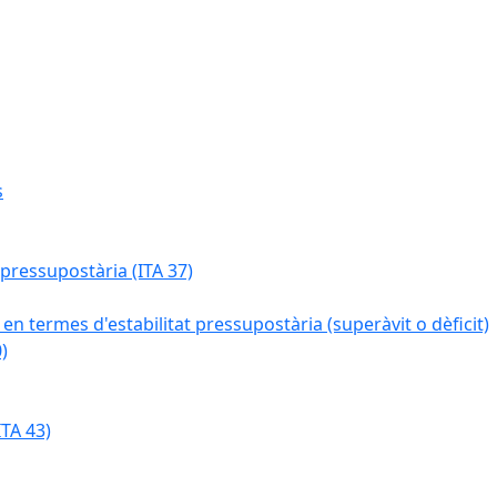
s
 pressupostària (ITA 37)
 en termes d'estabilitat pressupostària (superàvit o dèficit)
)
TA 43)