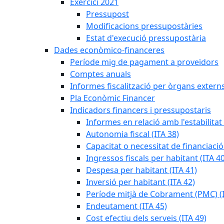
Exercici 2021
Pressupost
Modificacions pressupostàries
Estat d'execució pressupostària
Dades econòmico-financeres
Període mig de pagament a proveïdors
Comptes anuals
Informes fiscalització per òrgans extern
Pla Econòmic Financer
Indicadors financers i pressupostaris
Informes en relació amb l'estabilitat
Autonomia fiscal (ITA 38)
Capacitat o necessitat de financiació
Ingressos fiscals per habitant (ITA 40
Despesa per habitant (ITA 41)
Inversió per habitant (ITA 42)
Període mitjà de Cobrament (PMC) (I
Endeutament (ITA 45)
Cost efectiu dels serveis (ITA 49)