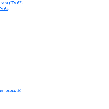
tant (ITA 63)
TA 64)
 en execució