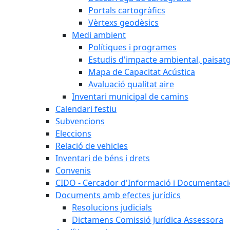
Portals cartogràfics
Vèrtexs geodèsics
Medi ambient
Polítiques i programes
Estudis d'impacte ambiental, paisatgí
Mapa de Capacitat Acústica
Avaluació qualitat aire
Inventari municipal de camins
Calendari festiu
Subvencions
Eleccions
Relació de vehicles
Inventari de béns i drets
Convenis
CIDO - Cercador d'Informació i Documentació
Documents amb efectes jurídics
Resolucions judicials
Dictamens Comissió Jurídica Assessora