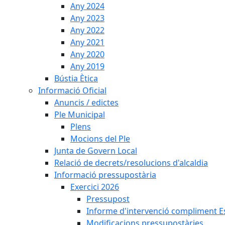
Any 2024
Any 2023
Any 2022
Any 2021
Any 2020
Any 2019
Bústia Ètica
Informació Oficial
Anuncis / edictes
Ple Municipal
Plens
Mocions del Ple
Junta de Govern Local
Relació de decrets/resolucions d'alcaldia
Informació pressupostària
Exercici 2026
Pressupost
Informe d'intervenció compliment Est
Modificacions pressupostàries